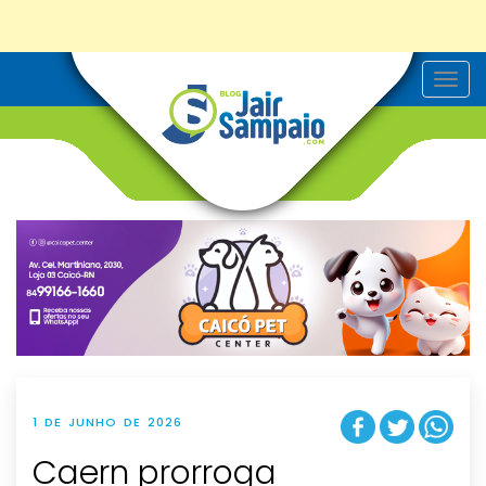
T
o
g
g
l
e
n
a
v
i
g
a
t
i
o
n
1 DE JUNHO DE 2026
Caern prorroga