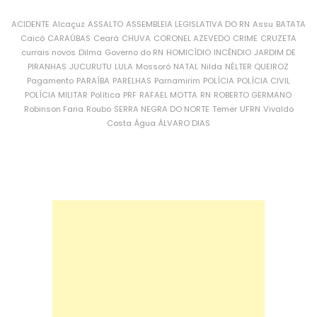
ACIDENTE
Alcaçuz
ASSALTO
ASSEMBLEIA LEGISLATIVA DO RN
Assu
BATATA
Caicó
CARAÚBAS
Ceará
CHUVA
CORONEL AZEVEDO
CRIME
CRUZETA
currais novos
Dilma
Governo do RN
HOMICÍDIO
INCÊNDIO
JARDIM DE
PIRANHAS
JUCURUTU
LULA
Mossoró
NATAL
Nilda
NÉLTER QUEIROZ
Pagamento
PARAÍBA
PARELHAS
Parnamirim
POLÍCIA
POLÍCIA CIVIL
POLÍCIA MILITAR
Política
PRF
RAFAEL MOTTA
RN
ROBERTO GERMANO
Robinson Faria
Roubo
SERRA NEGRA DO NORTE
Temer
UFRN
Vivaldo
Costa
Água
ÁLVARO DIAS