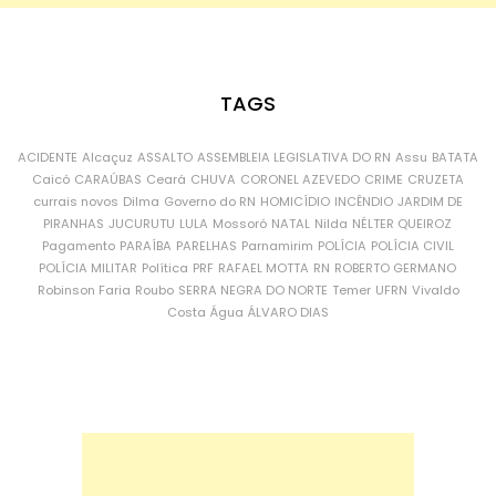
TAGS
ACIDENTE
Alcaçuz
ASSALTO
ASSEMBLEIA LEGISLATIVA DO RN
Assu
BATATA
Caicó
CARAÚBAS
Ceará
CHUVA
CORONEL AZEVEDO
CRIME
CRUZETA
currais novos
Dilma
Governo do RN
HOMICÍDIO
INCÊNDIO
JARDIM DE
PIRANHAS
JUCURUTU
LULA
Mossoró
NATAL
Nilda
NÉLTER QUEIROZ
Pagamento
PARAÍBA
PARELHAS
Parnamirim
POLÍCIA
POLÍCIA CIVIL
POLÍCIA MILITAR
Política
PRF
RAFAEL MOTTA
RN
ROBERTO GERMANO
Robinson Faria
Roubo
SERRA NEGRA DO NORTE
Temer
UFRN
Vivaldo
Costa
Água
ÁLVARO DIAS