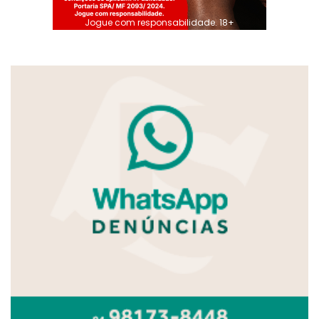
Jogue com responsabilidade. 18+