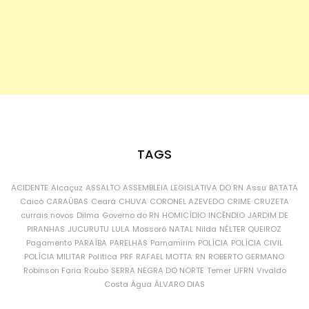
TAGS
ACIDENTE
Alcaçuz
ASSALTO
ASSEMBLEIA LEGISLATIVA DO RN
Assu
BATATA
Caicó
CARAÚBAS
Ceará
CHUVA
CORONEL AZEVEDO
CRIME
CRUZETA
currais novos
Dilma
Governo do RN
HOMICÍDIO
INCÊNDIO
JARDIM DE
PIRANHAS
JUCURUTU
LULA
Mossoró
NATAL
Nilda
NÉLTER QUEIROZ
Pagamento
PARAÍBA
PARELHAS
Parnamirim
POLÍCIA
POLÍCIA CIVIL
POLÍCIA MILITAR
Política
PRF
RAFAEL MOTTA
RN
ROBERTO GERMANO
Robinson Faria
Roubo
SERRA NEGRA DO NORTE
Temer
UFRN
Vivaldo
Costa
Água
ÁLVARO DIAS