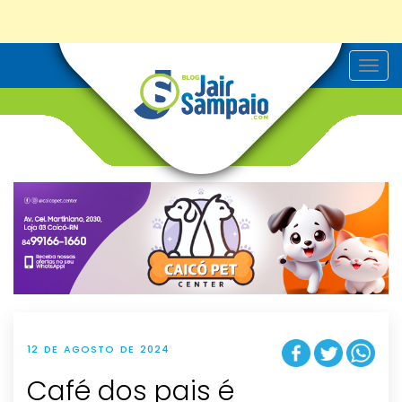
T
o
g
g
l
e
n
a
v
i
g
a
t
i
o
n
12 DE AGOSTO DE 2024
Café dos pais é