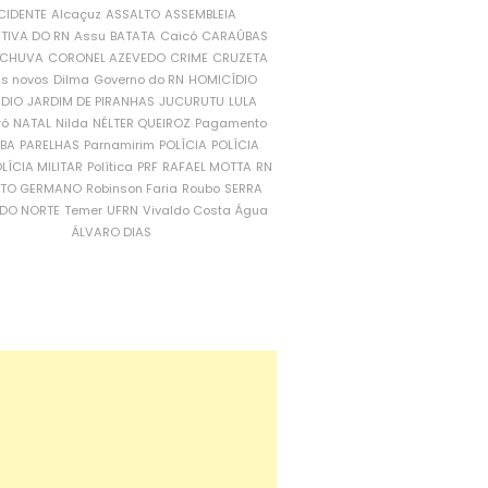
CIDENTE
Alcaçuz
ASSALTO
ASSEMBLEIA
ATIVA DO RN
Assu
BATATA
Caicó
CARAÚBAS
CHUVA
CORONEL AZEVEDO
CRIME
CRUZETA
is novos
Dilma
Governo do RN
HOMICÍDIO
NDIO
JARDIM DE PIRANHAS
JUCURUTU
LULA
ró
NATAL
Nilda
NÉLTER QUEIROZ
Pagamento
ÍBA
PARELHAS
Parnamirim
POLÍCIA
POLÍCIA
LÍCIA MILITAR
Política
PRF
RAFAEL MOTTA
RN
RTO GERMANO
Robinson Faria
Roubo
SERRA
DO NORTE
Temer
UFRN
Vivaldo Costa
Água
ÁLVARO DIAS