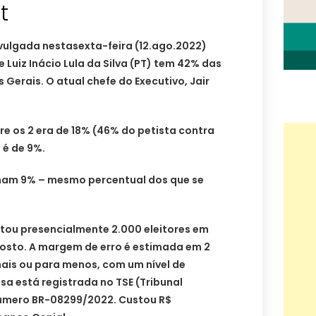
t
vulgada nestasexta-feira (12.ago.2022)
 Luiz Inácio Lula da Silva (PT) tem 42% das
Gerais. O atual chefe do Executivo, Jair
re os 2 era de 18% (46% do petista contra
 é de 9%.
am 9% – mesmo percentual dos que se
stou presencialmente 2.000 eleitores em
gosto. A margem de erro é estimada em 2
ais ou para menos, com um nível de
sa está registrada no TSE (Tribunal
 número BR-08299/2022. Custou R$