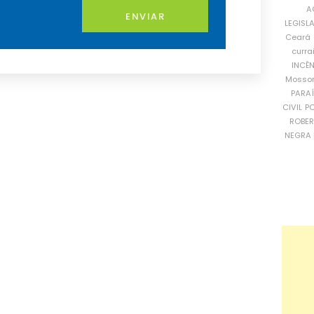
A
ENVIAR
LEGISL
Ceará
curra
INCÊ
Mosso
PARA
CIVIL
PO
ROBE
NEGRA 