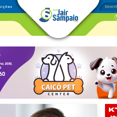
eições