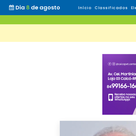
Dia
8
de agosto
Início
Classificados
El