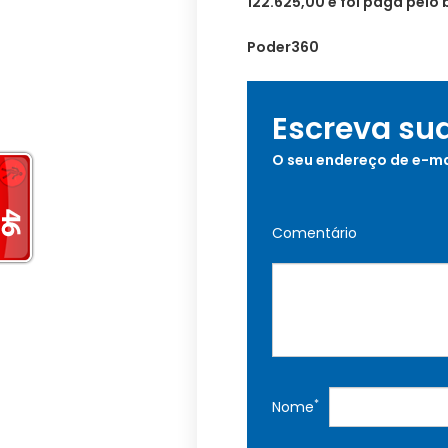
122.625,00 e foi paga pelo
Poder360
Escreva su
O seu endereço de e-ma
Comentário
*
Nome