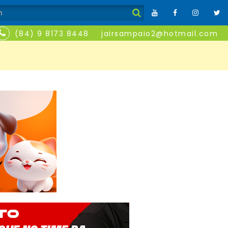
(84) 9 8173 8448
jairsampaio2@hotmail.com