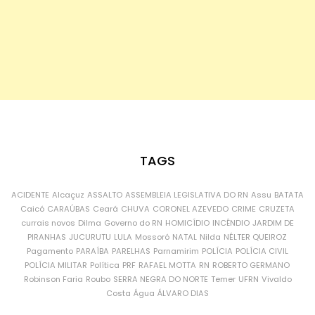
TAGS
ACIDENTE
Alcaçuz
ASSALTO
ASSEMBLEIA LEGISLATIVA DO RN
Assu
BATATA
Caicó
CARAÚBAS
Ceará
CHUVA
CORONEL AZEVEDO
CRIME
CRUZETA
currais novos
Dilma
Governo do RN
HOMICÍDIO
INCÊNDIO
JARDIM DE
PIRANHAS
JUCURUTU
LULA
Mossoró
NATAL
Nilda
NÉLTER QUEIROZ
Pagamento
PARAÍBA
PARELHAS
Parnamirim
POLÍCIA
POLÍCIA CIVIL
POLÍCIA MILITAR
Política
PRF
RAFAEL MOTTA
RN
ROBERTO GERMANO
Robinson Faria
Roubo
SERRA NEGRA DO NORTE
Temer
UFRN
Vivaldo
Costa
Água
ÁLVARO DIAS