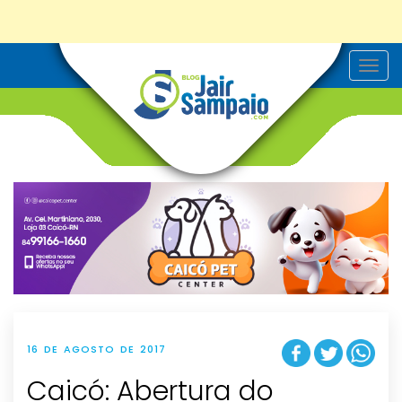
T
o
g
g
l
e
n
a
v
i
g
a
t
i
o
n
16 DE AGOSTO DE 2017
Caicó: Abertura do