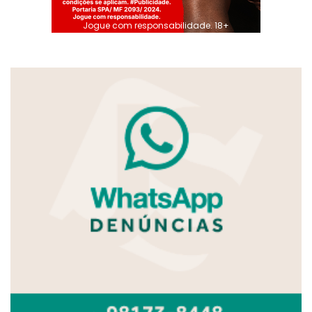
Jogue com responsabilidade. 18+