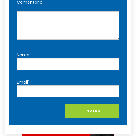
Comentário
*
Nome
*
Email
ENVIAR