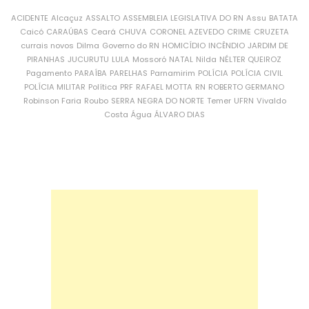
ACIDENTE
Alcaçuz
ASSALTO
ASSEMBLEIA LEGISLATIVA DO RN
Assu
BATATA
Caicó
CARAÚBAS
Ceará
CHUVA
CORONEL AZEVEDO
CRIME
CRUZETA
currais novos
Dilma
Governo do RN
HOMICÍDIO
INCÊNDIO
JARDIM DE
PIRANHAS
JUCURUTU
LULA
Mossoró
NATAL
Nilda
NÉLTER QUEIROZ
Pagamento
PARAÍBA
PARELHAS
Parnamirim
POLÍCIA
POLÍCIA CIVIL
POLÍCIA MILITAR
Política
PRF
RAFAEL MOTTA
RN
ROBERTO GERMANO
Robinson Faria
Roubo
SERRA NEGRA DO NORTE
Temer
UFRN
Vivaldo
Costa
Água
ÁLVARO DIAS