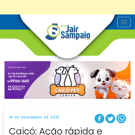
T
o
g
g
l
e
n
a
v
i
g
a
t
i
o
n
18 DE DEZEMBRO DE 2015
Caicó: Ação rápida e