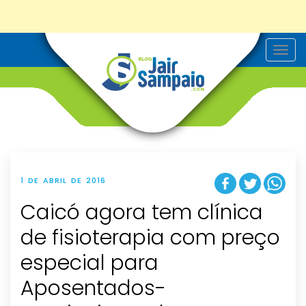
T
o
g
g
l
e
n
a
v
i
g
a
t
1 DE ABRIL DE 2016
i
o
Caicó agora tem clínica
n
de fisioterapia com preço
especial para
Aposentados-