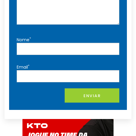
*
Nome
*
Email
ENVIAR