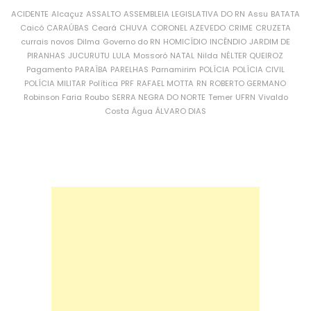
ACIDENTE
Alcaçuz
ASSALTO
ASSEMBLEIA LEGISLATIVA DO RN
Assu
BATATA
Caicó
CARAÚBAS
Ceará
CHUVA
CORONEL AZEVEDO
CRIME
CRUZETA
currais novos
Dilma
Governo do RN
HOMICÍDIO
INCÊNDIO
JARDIM DE
PIRANHAS
JUCURUTU
LULA
Mossoró
NATAL
Nilda
NÉLTER QUEIROZ
Pagamento
PARAÍBA
PARELHAS
Parnamirim
POLÍCIA
POLÍCIA CIVIL
POLÍCIA MILITAR
Política
PRF
RAFAEL MOTTA
RN
ROBERTO GERMANO
Robinson Faria
Roubo
SERRA NEGRA DO NORTE
Temer
UFRN
Vivaldo
Costa
Água
ÁLVARO DIAS