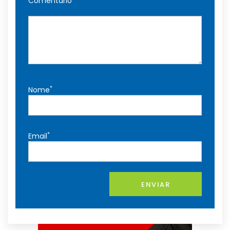
Comentário
*
Nome
*
Email
ENVIAR