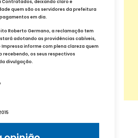
u Contratados, deixando claro e
dade quem são os servidores da prefeitura
 pagamentos em dia.
eito Roberto Germano, a reclamação tem
estará adotando as providências cabíveis,
e Impressa informe com plena clareza quem
o recebendo, os seus respectivos
a divulgação.
e
2015
a opinião