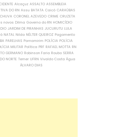
CIDENTE
Alcaçuz
ASSALTO
ASSEMBLEIA
ATIVA DO RN
Assu
BATATA
Caicó
CARAÚBAS
CHUVA
CORONEL AZEVEDO
CRIME
CRUZETA
is novos
Dilma
Governo do RN
HOMICÍDIO
NDIO
JARDIM DE PIRANHAS
JUCURUTU
LULA
ró
NATAL
Nilda
NÉLTER QUEIROZ
Pagamento
ÍBA
PARELHAS
Parnamirim
POLÍCIA
POLÍCIA
LÍCIA MILITAR
Política
PRF
RAFAEL MOTTA
RN
RTO GERMANO
Robinson Faria
Roubo
SERRA
DO NORTE
Temer
UFRN
Vivaldo Costa
Água
ÁLVARO DIAS