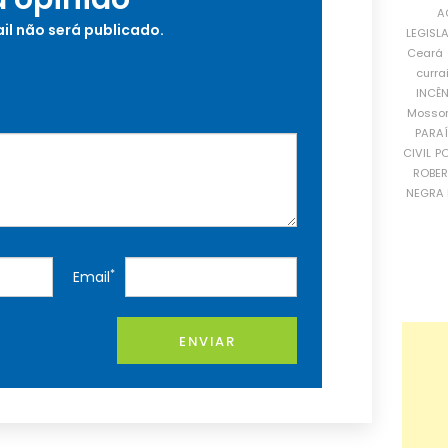
A
il não será publicado.
LEGISL
Ceará
curra
INCÊ
Mosso
PARA
CIVIL
PO
ROBE
NEGRA 
*
Email
ENVIAR