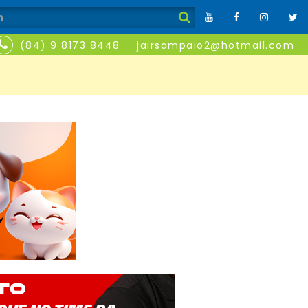
(84) 9 8173 8448
jairsampaio2@hotmail.com