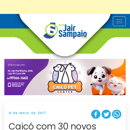
T
o
g
g
l
e
n
a
v
i
g
a
t
i
o
n
4 DE MAIO DE 2017
Caicó com 30 novos