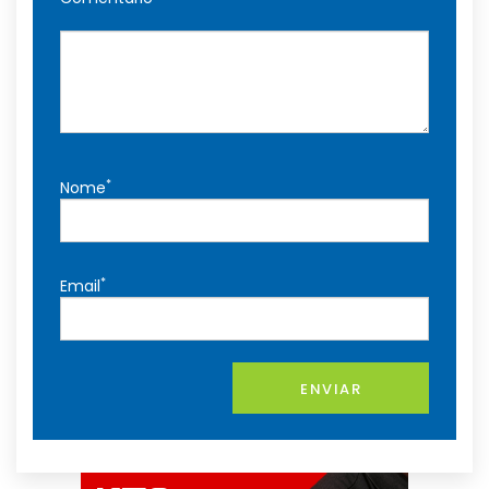
*
Nome
*
Email
ENVIAR