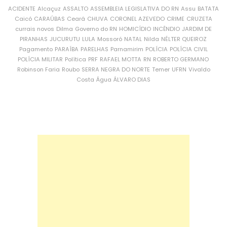
ACIDENTE
Alcaçuz
ASSALTO
ASSEMBLEIA LEGISLATIVA DO RN
Assu
BATATA
Caicó
CARAÚBAS
Ceará
CHUVA
CORONEL AZEVEDO
CRIME
CRUZETA
currais novos
Dilma
Governo do RN
HOMICÍDIO
INCÊNDIO
JARDIM DE
PIRANHAS
JUCURUTU
LULA
Mossoró
NATAL
Nilda
NÉLTER QUEIROZ
Pagamento
PARAÍBA
PARELHAS
Parnamirim
POLÍCIA
POLÍCIA CIVIL
POLÍCIA MILITAR
Política
PRF
RAFAEL MOTTA
RN
ROBERTO GERMANO
Robinson Faria
Roubo
SERRA NEGRA DO NORTE
Temer
UFRN
Vivaldo
Costa
Água
ÁLVARO DIAS