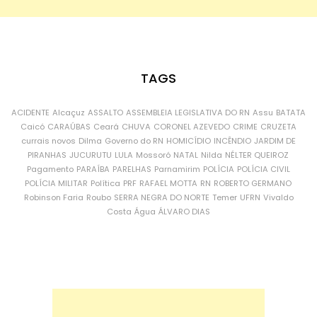
TAGS
ACIDENTE
Alcaçuz
ASSALTO
ASSEMBLEIA LEGISLATIVA DO RN
Assu
BATATA
Caicó
CARAÚBAS
Ceará
CHUVA
CORONEL AZEVEDO
CRIME
CRUZETA
currais novos
Dilma
Governo do RN
HOMICÍDIO
INCÊNDIO
JARDIM DE
PIRANHAS
JUCURUTU
LULA
Mossoró
NATAL
Nilda
NÉLTER QUEIROZ
Pagamento
PARAÍBA
PARELHAS
Parnamirim
POLÍCIA
POLÍCIA CIVIL
POLÍCIA MILITAR
Política
PRF
RAFAEL MOTTA
RN
ROBERTO GERMANO
Robinson Faria
Roubo
SERRA NEGRA DO NORTE
Temer
UFRN
Vivaldo
Costa
Água
ÁLVARO DIAS