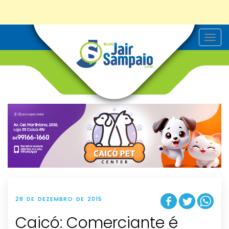
T
o
g
g
l
e
n
a
v
i
g
a
t
i
o
n
28 DE DEZEMBRO DE 2015
Caicó: Comerciante é