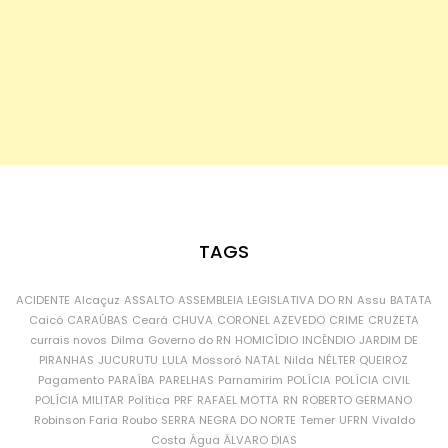
TAGS
ACIDENTE
Alcaçuz
ASSALTO
ASSEMBLEIA LEGISLATIVA DO RN
Assu
BATATA
Caicó
CARAÚBAS
Ceará
CHUVA
CORONEL AZEVEDO
CRIME
CRUZETA
currais novos
Dilma
Governo do RN
HOMICÍDIO
INCÊNDIO
JARDIM DE
PIRANHAS
JUCURUTU
LULA
Mossoró
NATAL
Nilda
NÉLTER QUEIROZ
Pagamento
PARAÍBA
PARELHAS
Parnamirim
POLÍCIA
POLÍCIA CIVIL
POLÍCIA MILITAR
Política
PRF
RAFAEL MOTTA
RN
ROBERTO GERMANO
Robinson Faria
Roubo
SERRA NEGRA DO NORTE
Temer
UFRN
Vivaldo
Costa
Água
ÁLVARO DIAS