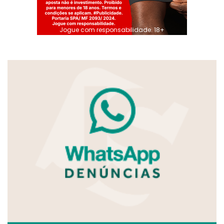
Jogue com responsabilidade. 18+