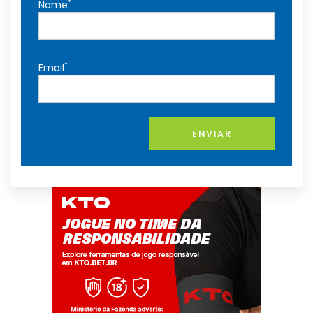
*
Nome
*
Email
ENVIAR