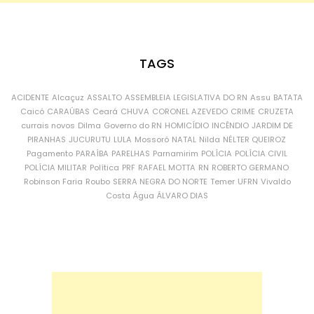
TAGS
ACIDENTE
Alcaçuz
ASSALTO
ASSEMBLEIA LEGISLATIVA DO RN
Assu
BATATA
Caicó
CARAÚBAS
Ceará
CHUVA
CORONEL AZEVEDO
CRIME
CRUZETA
currais novos
Dilma
Governo do RN
HOMICÍDIO
INCÊNDIO
JARDIM DE
PIRANHAS
JUCURUTU
LULA
Mossoró
NATAL
Nilda
NÉLTER QUEIROZ
Pagamento
PARAÍBA
PARELHAS
Parnamirim
POLÍCIA
POLÍCIA CIVIL
POLÍCIA MILITAR
Política
PRF
RAFAEL MOTTA
RN
ROBERTO GERMANO
Robinson Faria
Roubo
SERRA NEGRA DO NORTE
Temer
UFRN
Vivaldo
Costa
Água
ÁLVARO DIAS