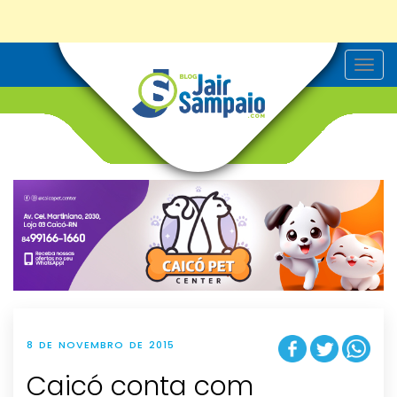
T
o
g
g
l
e
n
a
v
i
g
a
t
i
o
n
8 DE NOVEMBRO DE 2015
Caicó conta com