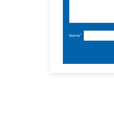
*
Nome