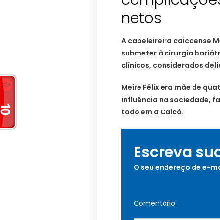
complicações;
netos
A cabeleireira caicoense Me
submeter à cirurgia bariát
clínicos, considerados del
Meire Félix era mãe de quat
influência na sociedade, f
todo em a Caicó.
Escreva su
O seu endereço de e-ma
Comentário