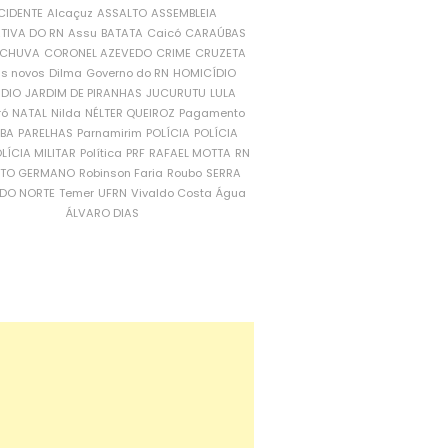
CIDENTE
Alcaçuz
ASSALTO
ASSEMBLEIA
ATIVA DO RN
Assu
BATATA
Caicó
CARAÚBAS
CHUVA
CORONEL AZEVEDO
CRIME
CRUZETA
is novos
Dilma
Governo do RN
HOMICÍDIO
NDIO
JARDIM DE PIRANHAS
JUCURUTU
LULA
ró
NATAL
Nilda
NÉLTER QUEIROZ
Pagamento
ÍBA
PARELHAS
Parnamirim
POLÍCIA
POLÍCIA
LÍCIA MILITAR
Política
PRF
RAFAEL MOTTA
RN
RTO GERMANO
Robinson Faria
Roubo
SERRA
DO NORTE
Temer
UFRN
Vivaldo Costa
Água
ÁLVARO DIAS