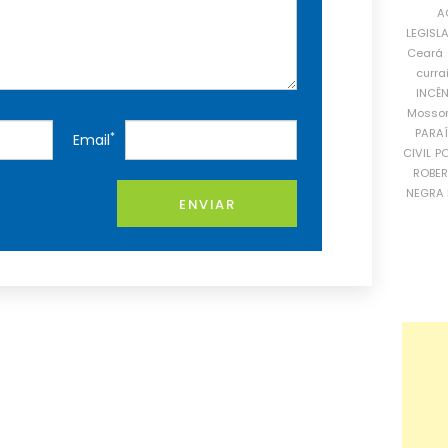
A
LEGISL
Ceará
curra
INCÊ
Mosso
PARA
*
Email
CIVIL
PO
ROBE
NEGRA 
ENVIAR