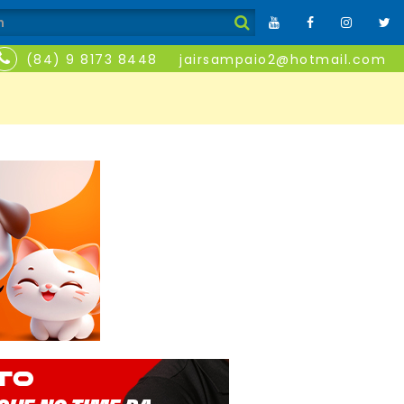
(84) 9 8173 8448
jairsampaio2@hotmail.com