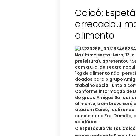
Caicó: Espet
arrecadou ma
alimento
Na última sexta-feira, 13,
prefeitura), apresentou “S
com a Cia. de Teatro Popul
1kg de alimento não-perecí
doados para o grupo Amig
trabalho social junto a co
Conforme informação de Lu
do grupo Amigos Solidários
alimento, e em breve será 
atua em Caicó, realizando 
comunidade Frei Damião,
solidárias.
O espetáculo visitou Caicó