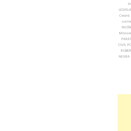
A
LEGISL
Ceará
curra
INCÊ
Mosso
PARA
CIVIL
PO
ROBE
NEGRA 