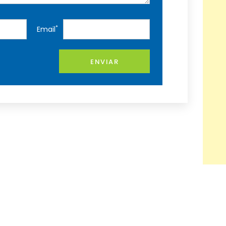
*
Email
ENVIAR