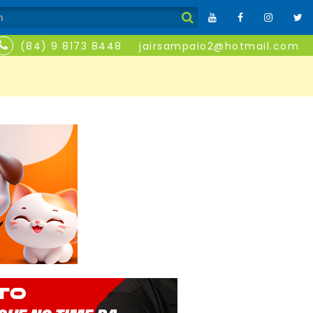
(84) 9 8173 8448
jairsampaio2@hotmail.com