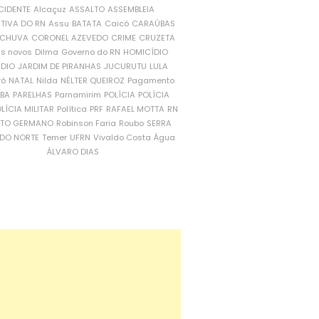
CIDENTE
Alcaçuz
ASSALTO
ASSEMBLEIA
ATIVA DO RN
Assu
BATATA
Caicó
CARAÚBAS
CHUVA
CORONEL AZEVEDO
CRIME
CRUZETA
is novos
Dilma
Governo do RN
HOMICÍDIO
NDIO
JARDIM DE PIRANHAS
JUCURUTU
LULA
ró
NATAL
Nilda
NÉLTER QUEIROZ
Pagamento
ÍBA
PARELHAS
Parnamirim
POLÍCIA
POLÍCIA
LÍCIA MILITAR
Política
PRF
RAFAEL MOTTA
RN
RTO GERMANO
Robinson Faria
Roubo
SERRA
DO NORTE
Temer
UFRN
Vivaldo Costa
Água
ÁLVARO DIAS