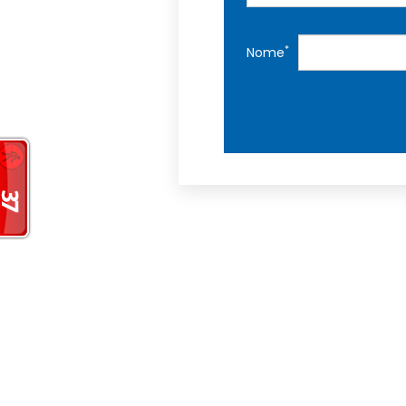
*
Nome