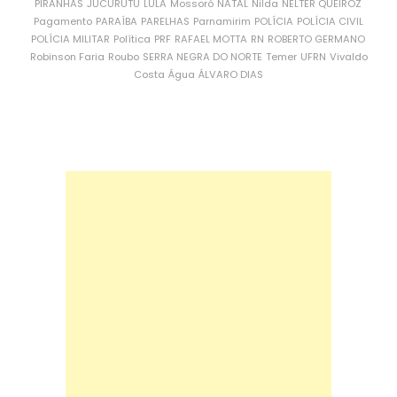
PIRANHAS
JUCURUTU
LULA
Mossoró
NATAL
Nilda
NÉLTER QUEIROZ
Pagamento
PARAÍBA
PARELHAS
Parnamirim
POLÍCIA
POLÍCIA CIVIL
POLÍCIA MILITAR
Política
PRF
RAFAEL MOTTA
RN
ROBERTO GERMANO
Robinson Faria
Roubo
SERRA NEGRA DO NORTE
Temer
UFRN
Vivaldo
Costa
Água
ÁLVARO DIAS