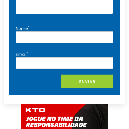
*
Nome
*
Email
ENVIAR