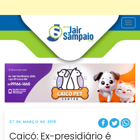
T
o
g
g
l
e
n
a
v
i
g
a
t
i
o
n
27 DE MARÇO DE 2016
Caicó: Ex-presidiário é