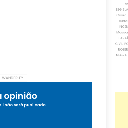
A
LEGISL
Ceará
curra
INCÊ
Mosso
PARA
CIVIL
PO
ROBE
NEGRA 
WANDERLEY
a opinião
il não será publicado.