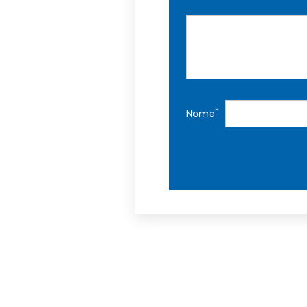
*
Nome