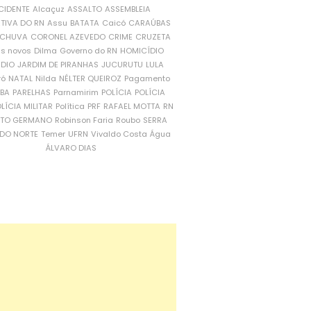
CIDENTE
Alcaçuz
ASSALTO
ASSEMBLEIA
ATIVA DO RN
Assu
BATATA
Caicó
CARAÚBAS
CHUVA
CORONEL AZEVEDO
CRIME
CRUZETA
is novos
Dilma
Governo do RN
HOMICÍDIO
NDIO
JARDIM DE PIRANHAS
JUCURUTU
LULA
ró
NATAL
Nilda
NÉLTER QUEIROZ
Pagamento
ÍBA
PARELHAS
Parnamirim
POLÍCIA
POLÍCIA
LÍCIA MILITAR
Política
PRF
RAFAEL MOTTA
RN
RTO GERMANO
Robinson Faria
Roubo
SERRA
DO NORTE
Temer
UFRN
Vivaldo Costa
Água
ÁLVARO DIAS