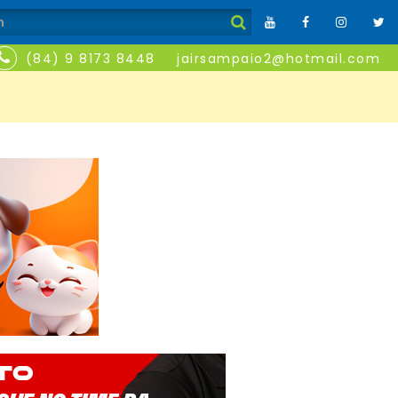
(84) 9 8173 8448
jairsampaio2@hotmail.com