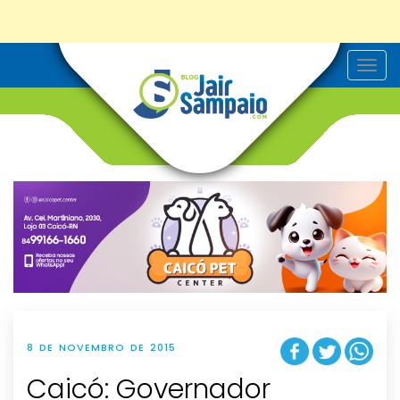
T
o
g
g
l
e
n
a
v
i
g
a
t
i
o
n
8 DE NOVEMBRO DE 2015
Caicó: Governador