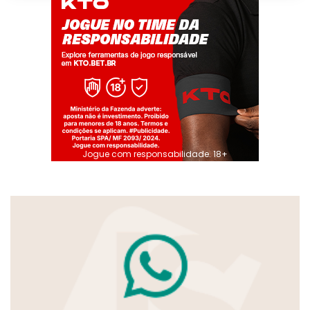
Jogue com responsabilidade. 18+