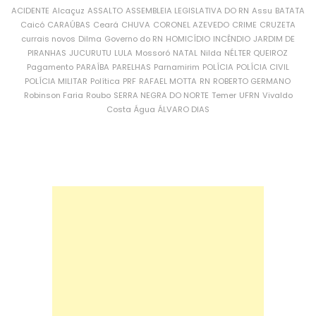
ACIDENTE
Alcaçuz
ASSALTO
ASSEMBLEIA LEGISLATIVA DO RN
Assu
BATATA
Caicó
CARAÚBAS
Ceará
CHUVA
CORONEL AZEVEDO
CRIME
CRUZETA
currais novos
Dilma
Governo do RN
HOMICÍDIO
INCÊNDIO
JARDIM DE
PIRANHAS
JUCURUTU
LULA
Mossoró
NATAL
Nilda
NÉLTER QUEIROZ
Pagamento
PARAÍBA
PARELHAS
Parnamirim
POLÍCIA
POLÍCIA CIVIL
POLÍCIA MILITAR
Política
PRF
RAFAEL MOTTA
RN
ROBERTO GERMANO
Robinson Faria
Roubo
SERRA NEGRA DO NORTE
Temer
UFRN
Vivaldo
Costa
Água
ÁLVARO DIAS