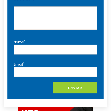
*
Nome
*
Email
ENVIAR