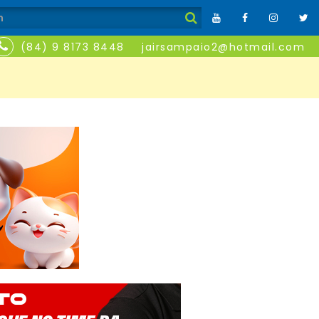
(84) 9 8173 8448
jairsampaio2@hotmail.com