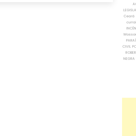
A
LEGISL
Ceará
curra
INCÊ
Mosso
PARA
CIVIL
PO
ROBE
NEGRA 