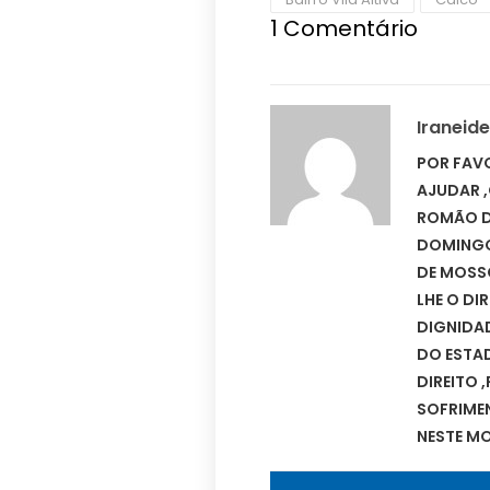
1
Comentário
Iraneide
POR FAVO
AJUDAR 
ROMÃO D
DOMINGO 
DE MOSSO
LHE O DI
DIGNIDA
DO ESTAD
DIREITO 
SOFRIMEN
NESTE M