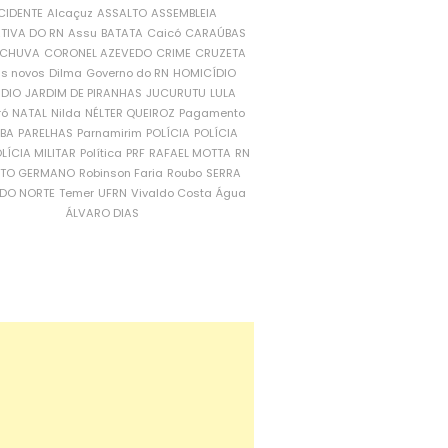
CIDENTE
Alcaçuz
ASSALTO
ASSEMBLEIA
ATIVA DO RN
Assu
BATATA
Caicó
CARAÚBAS
CHUVA
CORONEL AZEVEDO
CRIME
CRUZETA
is novos
Dilma
Governo do RN
HOMICÍDIO
NDIO
JARDIM DE PIRANHAS
JUCURUTU
LULA
ró
NATAL
Nilda
NÉLTER QUEIROZ
Pagamento
ÍBA
PARELHAS
Parnamirim
POLÍCIA
POLÍCIA
LÍCIA MILITAR
Política
PRF
RAFAEL MOTTA
RN
RTO GERMANO
Robinson Faria
Roubo
SERRA
DO NORTE
Temer
UFRN
Vivaldo Costa
Água
ÁLVARO DIAS