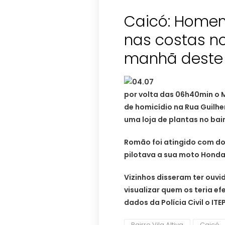
Caicó: Homem
nas costas no 
manhã deste 
por volta das 06h40min o M
de homicídio na Rua Guilh
uma loja de plantas no bairr
Romão foi atingido com d
pilotava a sua moto Honda 
Vizinhos disseram ter ouv
visualizar quem os teria e
dados da Polícia Civil o IT
Bairro Vila Altiva
Caicó