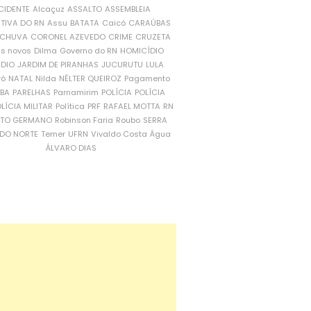
CIDENTE
Alcaçuz
ASSALTO
ASSEMBLEIA
ATIVA DO RN
Assu
BATATA
Caicó
CARAÚBAS
CHUVA
CORONEL AZEVEDO
CRIME
CRUZETA
is novos
Dilma
Governo do RN
HOMICÍDIO
NDIO
JARDIM DE PIRANHAS
JUCURUTU
LULA
ró
NATAL
Nilda
NÉLTER QUEIROZ
Pagamento
ÍBA
PARELHAS
Parnamirim
POLÍCIA
POLÍCIA
LÍCIA MILITAR
Política
PRF
RAFAEL MOTTA
RN
RTO GERMANO
Robinson Faria
Roubo
SERRA
DO NORTE
Temer
UFRN
Vivaldo Costa
Água
ÁLVARO DIAS