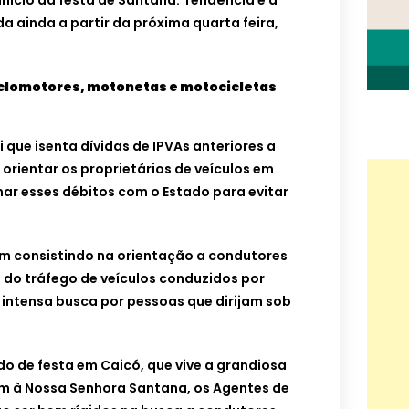
nício da festa de Santana. Tendência é a
ida ainda a partir da próxima quarta feira,
ciclomotores, motonetas e motocicletas
 que isenta dívidas de IPVAs anteriores a
orientar os proprietários de veículos em
ar esses débitos com o Estado para evitar
em consistindo na orientação a condutores
o do tráfego de veículos conduzidos por
 intensa busca por pessoas que dirijam sob
o de festa em Caicó, que vive a grandiosa
 à Nossa Senhora Santana, os Agentes de