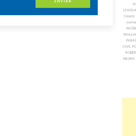
ENVIAR
A
LEGISL
Ceará
curra
INCÊ
Mosso
PARA
CIVIL
PO
ROBE
NEGRA 