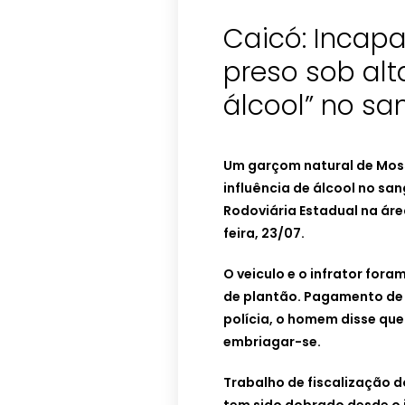
Caicó: Incapa
preso sob alt
álcool” no s
Um garçom natural de Moss
influência de álcool no sang
Rodoviária Estadual na ár
feira, 23/07.
O veiculo e o infrator for
de plantão. Pagamento de f
polícia, o homem disse que
embriagar-se.
Trabalho de fiscalização do