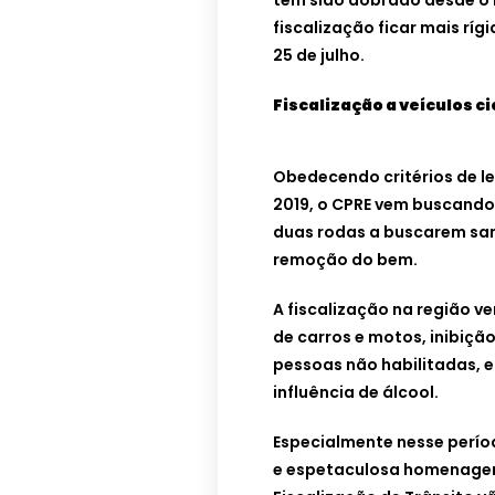
tem sido dobrado desde o i
fiscalização ficar mais ríg
25 de julho.
Fiscalização a veículos 
Obedecendo critérios de lei
2019, o CPRE vem buscando 
duas rodas a buscarem san
remoção do bem.
A fiscalização na região v
de carros e motos, inibiçã
pessoas não habilitadas, e
influência de álcool.
Especialmente nesse períod
e espetaculosa homenagem