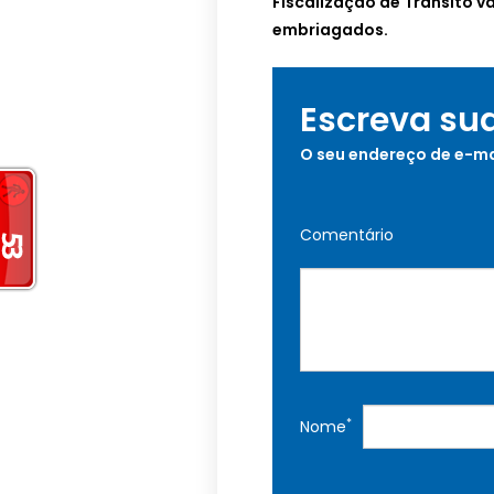
Fiscalização de Trânsito v
embriagados.
Escreva su
O seu endereço de e-ma
Comentário
*
Nome