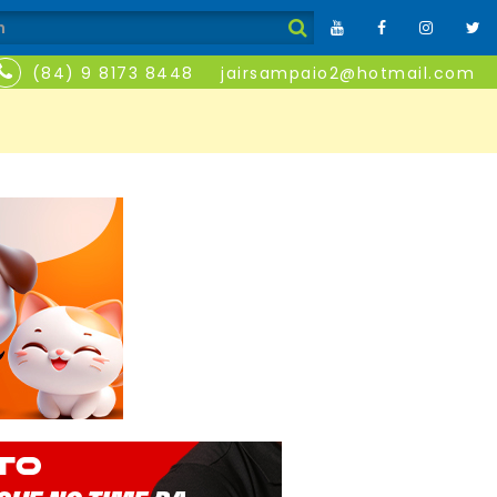
(84) 9 8173 8448
jairsampaio2@hotmail.com