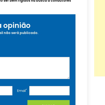
ão ser bem rígidos na busca a condutores
a opinião
il não será publicado.
*
Email