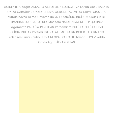
ACIDENTE
Alcaçuz
ASSALTO
ASSEMBLEIA LEGISLATIVA DO RN
Assu
BATATA
Caicó
CARAÚBAS
Ceará
CHUVA
CORONEL AZEVEDO
CRIME
CRUZETA
currais novos
Dilma
Governo do RN
HOMICÍDIO
INCÊNDIO
JARDIM DE
PIRANHAS
JUCURUTU
LULA
Mossoró
NATAL
Nilda
NÉLTER QUEIROZ
Pagamento
PARAÍBA
PARELHAS
Parnamirim
POLÍCIA
POLÍCIA CIVIL
POLÍCIA MILITAR
Política
PRF
RAFAEL MOTTA
RN
ROBERTO GERMANO
Robinson Faria
Roubo
SERRA NEGRA DO NORTE
Temer
UFRN
Vivaldo
Costa
Água
ÁLVARO DIAS