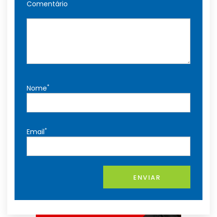
Comentário
*
Nome
*
Email
ENVIAR