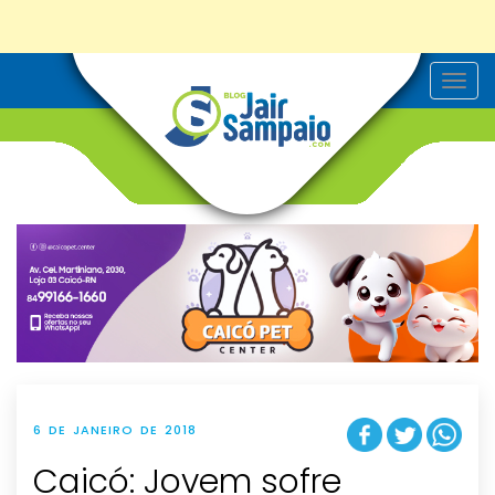
T
o
g
g
l
e
n
a
v
i
g
a
t
i
o
n
6 DE JANEIRO DE 2018
Caicó: Jovem sofre