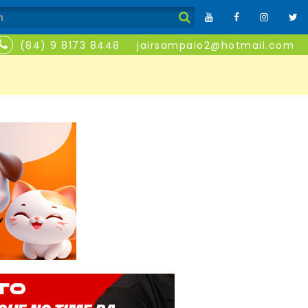
(84) 9 8173 8448
jairsampaio2@hotmail.com