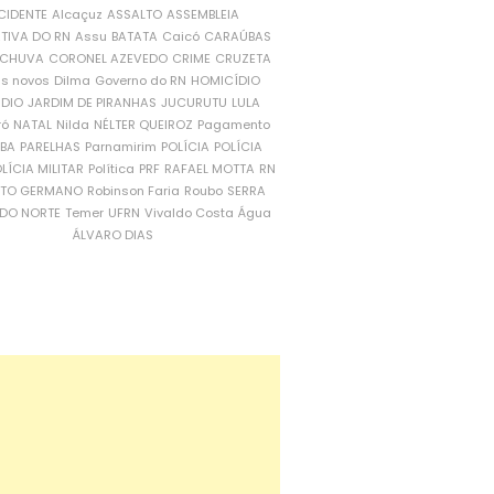
CIDENTE
Alcaçuz
ASSALTO
ASSEMBLEIA
ATIVA DO RN
Assu
BATATA
Caicó
CARAÚBAS
CHUVA
CORONEL AZEVEDO
CRIME
CRUZETA
is novos
Dilma
Governo do RN
HOMICÍDIO
NDIO
JARDIM DE PIRANHAS
JUCURUTU
LULA
ró
NATAL
Nilda
NÉLTER QUEIROZ
Pagamento
ÍBA
PARELHAS
Parnamirim
POLÍCIA
POLÍCIA
LÍCIA MILITAR
Política
PRF
RAFAEL MOTTA
RN
RTO GERMANO
Robinson Faria
Roubo
SERRA
DO NORTE
Temer
UFRN
Vivaldo Costa
Água
ÁLVARO DIAS