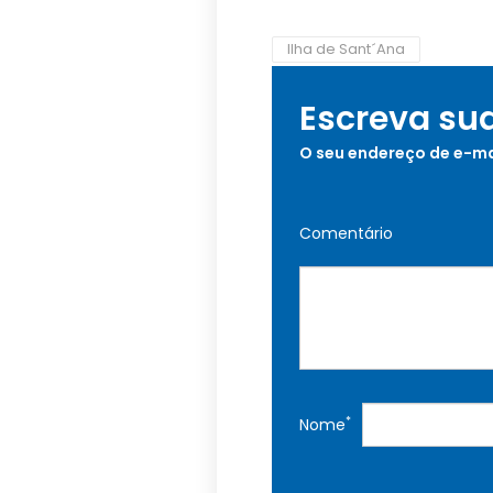
Ilha de Sant´Ana
Escreva su
O seu endereço de e-ma
Comentário
*
Nome