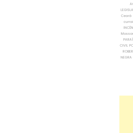
A
LEGISL
Ceará
curra
INCÊ
Mosso
PARA
CIVIL
PO
ROBE
NEGRA 