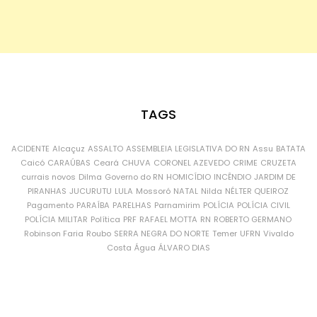
TAGS
ACIDENTE
Alcaçuz
ASSALTO
ASSEMBLEIA LEGISLATIVA DO RN
Assu
BATATA
Caicó
CARAÚBAS
Ceará
CHUVA
CORONEL AZEVEDO
CRIME
CRUZETA
currais novos
Dilma
Governo do RN
HOMICÍDIO
INCÊNDIO
JARDIM DE
PIRANHAS
JUCURUTU
LULA
Mossoró
NATAL
Nilda
NÉLTER QUEIROZ
Pagamento
PARAÍBA
PARELHAS
Parnamirim
POLÍCIA
POLÍCIA CIVIL
POLÍCIA MILITAR
Política
PRF
RAFAEL MOTTA
RN
ROBERTO GERMANO
Robinson Faria
Roubo
SERRA NEGRA DO NORTE
Temer
UFRN
Vivaldo
Costa
Água
ÁLVARO DIAS