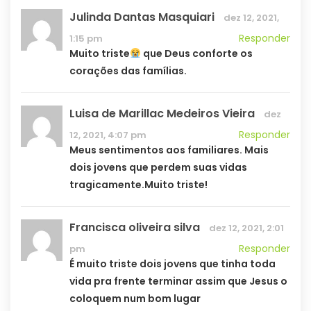
Julinda Dantas Masquiari
dez 12, 2021,
Responder
1:15 pm
Muito triste
que Deus conforte os
corações das famílias.
Luisa de Marillac Medeiros Vieira
dez
Responder
12, 2021, 4:07 pm
Meus sentimentos aos familiares. Mais
dois jovens que perdem suas vidas
tragicamente.Muito triste!
Francisca oliveira silva
dez 12, 2021, 2:01
Responder
pm
É muito triste dois jovens que tinha toda
vida pra frente terminar assim que Jesus o
coloquem num bom lugar