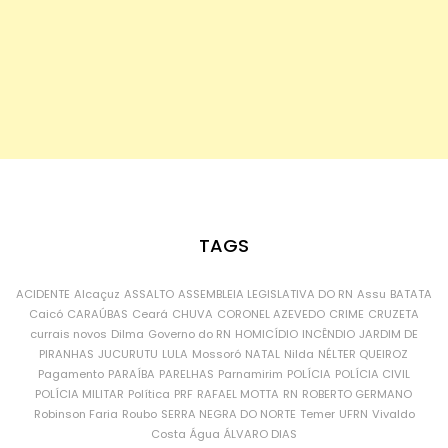
TAGS
ACIDENTE
Alcaçuz
ASSALTO
ASSEMBLEIA LEGISLATIVA DO RN
Assu
BATATA
Caicó
CARAÚBAS
Ceará
CHUVA
CORONEL AZEVEDO
CRIME
CRUZETA
currais novos
Dilma
Governo do RN
HOMICÍDIO
INCÊNDIO
JARDIM DE
PIRANHAS
JUCURUTU
LULA
Mossoró
NATAL
Nilda
NÉLTER QUEIROZ
Pagamento
PARAÍBA
PARELHAS
Parnamirim
POLÍCIA
POLÍCIA CIVIL
POLÍCIA MILITAR
Política
PRF
RAFAEL MOTTA
RN
ROBERTO GERMANO
Robinson Faria
Roubo
SERRA NEGRA DO NORTE
Temer
UFRN
Vivaldo
Costa
Água
ÁLVARO DIAS