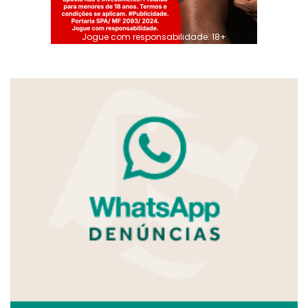
Jogue com responsabilidade. 18+