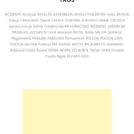
ACIDENTE
Alcaçuz
ASSALTO
ASSEMBLEIA LEGISLATIVA DO RN
Assu
BATATA
Caicó
CARAÚBAS
Ceará
CHUVA
CORONEL AZEVEDO
CRIME
CRUZETA
currais novos
Dilma
Governo do RN
HOMICÍDIO
INCÊNDIO
JARDIM DE
PIRANHAS
JUCURUTU
LULA
Mossoró
NATAL
Nilda
NÉLTER QUEIROZ
Pagamento
PARAÍBA
PARELHAS
Parnamirim
POLÍCIA
POLÍCIA CIVIL
POLÍCIA MILITAR
Política
PRF
RAFAEL MOTTA
RN
ROBERTO GERMANO
Robinson Faria
Roubo
SERRA NEGRA DO NORTE
Temer
UFRN
Vivaldo
Costa
Água
ÁLVARO DIAS