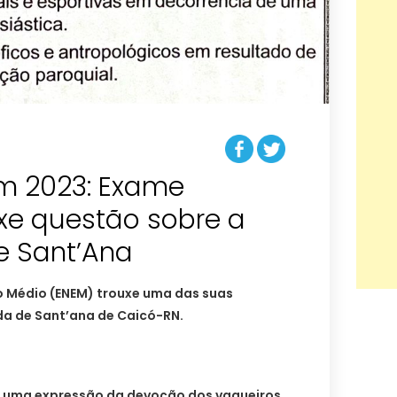
m 2023: Exame
xe questão sobre a
 Sant’Ana
o Médio (ENEM) trouxe uma das suas
a de Sant’ana de Caicó-RN.
é uma expressão da devoção dos vaqueiros