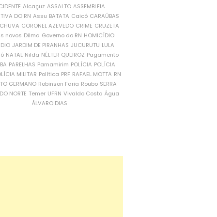
CIDENTE
Alcaçuz
ASSALTO
ASSEMBLEIA
ATIVA DO RN
Assu
BATATA
Caicó
CARAÚBAS
CHUVA
CORONEL AZEVEDO
CRIME
CRUZETA
is novos
Dilma
Governo do RN
HOMICÍDIO
NDIO
JARDIM DE PIRANHAS
JUCURUTU
LULA
ró
NATAL
Nilda
NÉLTER QUEIROZ
Pagamento
ÍBA
PARELHAS
Parnamirim
POLÍCIA
POLÍCIA
LÍCIA MILITAR
Política
PRF
RAFAEL MOTTA
RN
RTO GERMANO
Robinson Faria
Roubo
SERRA
DO NORTE
Temer
UFRN
Vivaldo Costa
Água
ÁLVARO DIAS