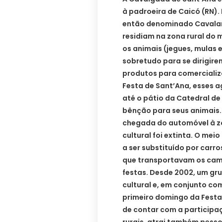
à padroeira de Caicó (RN).
então denominado Cavalari
residiam na zona rural do 
os animais (jegues, mulas 
sobretudo para se dirigire
produtos para comercializ
Festa de Sant’Ana, esses 
até o pátio da Catedral de
bênção para seus animais.
chegada do automóvel à zo
cultural foi extinta. O mei
a ser substituído por car
que transportavam os camp
festas. Desde 2002, um gr
cultural e, em conjunto co
primeiro domingo da Festa
de contar com a participa
rurais, atrai também pesso