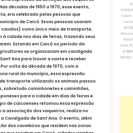
A
 Nas décadas de 1950 a 1970, esse evento,
LEGISL
a, era celebrado pelas pessoas que
Ceará
município de Caicó. Essas pessoas usavam
curra
INCÊ
e cavalos) como único meio de transporte,
Mosso
m à cidade nos dias de feiras, trazendo seus
PARA
arem. Estando em Caicó no período da
CIVIL
PO
agricultores se organizavam em cavalgada
ROBE
NEGRA 
 Sant’Ana para louvar a santa e receber
 Por volta da década de 1970, com a
na rural do município, essa expressão
o de transporte utilizando os animais passou
ros, sobretudo caminhonetes e caminhões,
oneses para a cidade em dias de feiras e
upo de caicoenses retomou essa expressão
m a associação dos vaqueiros, realiza no
 a Cavalgada de Sant’Ana. O evento, além
ção dos cavaleiros que residem nas zonas
as que residem em Caicó, cidades vizinhas