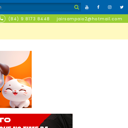
(84) 9 8173 8448
jairsampaio2@hotmail.com