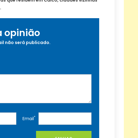
.
a opinião
il não será publicado.
*
Email