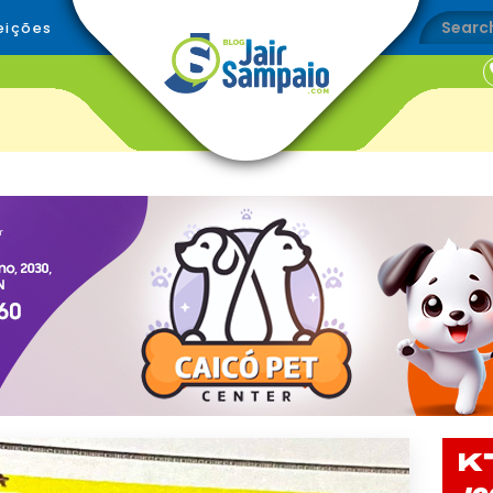
eições