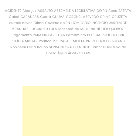
ACIDENTE
Alcaçuz
ASSALTO
ASSEMBLEIA LEGISLATIVA DO RN
Assu
BATATA
Caicó
CARAÚBAS
Ceará
CHUVA
CORONEL AZEVEDO
CRIME
CRUZETA
currais novos
Dilma
Governo do RN
HOMICÍDIO
INCÊNDIO
JARDIM DE
PIRANHAS
JUCURUTU
LULA
Mossoró
NATAL
Nilda
NÉLTER QUEIROZ
Pagamento
PARAÍBA
PARELHAS
Parnamirim
POLÍCIA
POLÍCIA CIVIL
POLÍCIA MILITAR
Política
PRF
RAFAEL MOTTA
RN
ROBERTO GERMANO
Robinson Faria
Roubo
SERRA NEGRA DO NORTE
Temer
UFRN
Vivaldo
Costa
Água
ÁLVARO DIAS