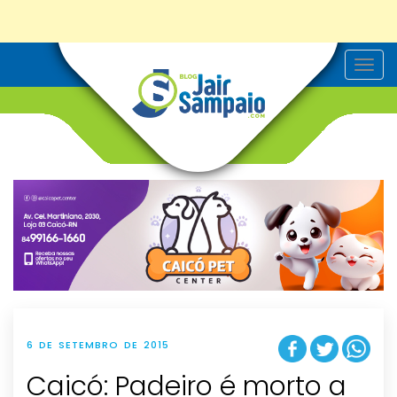
T
o
g
g
l
e
n
a
v
i
g
a
t
i
o
n
6 DE SETEMBRO DE 2015
Caicó: Padeiro é morto a