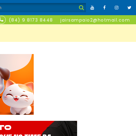
(84) 9 8173 8448
jairsampaio2@hotmail.com