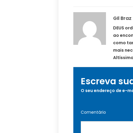
GIl Braz
DEUS ord
ao encon
como ta
mais nec
Altíssimo
Escreva su
O seu endereço de e-ma
Comentário