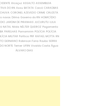
CIDENTE
Alcaçuz
ASSALTO
ASSEMBLEIA
ATIVA DO RN
Assu
BATATA
Caicó
CARAÚBAS
CHUVA
CORONEL AZEVEDO
CRIME
CRUZETA
is novos
Dilma
Governo do RN
HOMICÍDIO
NDIO
JARDIM DE PIRANHAS
JUCURUTU
LULA
ró
NATAL
Nilda
NÉLTER QUEIROZ
Pagamento
ÍBA
PARELHAS
Parnamirim
POLÍCIA
POLÍCIA
LÍCIA MILITAR
Política
PRF
RAFAEL MOTTA
RN
RTO GERMANO
Robinson Faria
Roubo
SERRA
DO NORTE
Temer
UFRN
Vivaldo Costa
Água
ÁLVARO DIAS