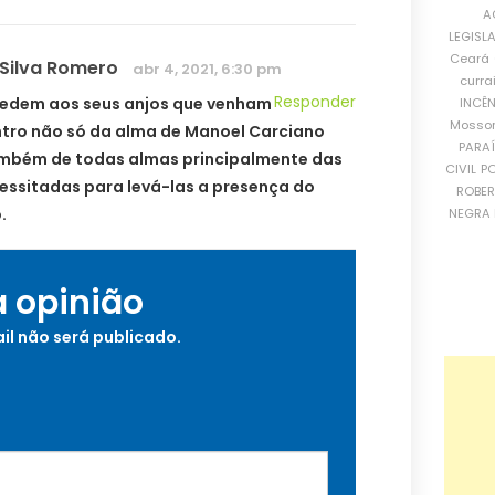
A
LEGISL
Ceará
 Silva Romero
abr 4, 2021, 6:30 pm
curra
Responder
edem aos seus anjos que venham
INCÊ
Mosso
tro não só da alma de Manoel Carciano
PARA
mbém de todas almas principalmente das
CIVIL
PO
essitadas para levá-las a presença do
ROBE
.
NEGRA 
a opinião
il não será publicado.