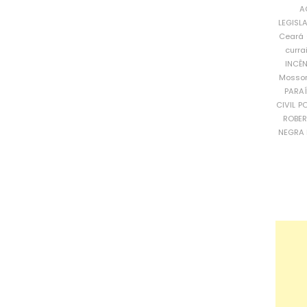
A
LEGISL
Ceará
curra
INCÊ
Mosso
PARA
CIVIL
PO
ROBE
NEGRA 