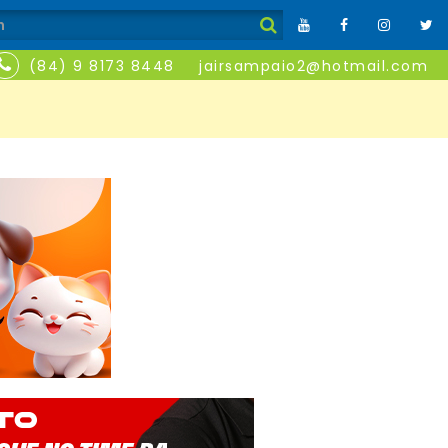
(84) 9 8173 8448
jairsampaio2@hotmail.com