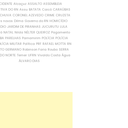
CIDENTE
Alcaçuz
ASSALTO
ASSEMBLEIA
ATIVA DO RN
Assu
BATATA
Caicó
CARAÚBAS
CHUVA
CORONEL AZEVEDO
CRIME
CRUZETA
is novos
Dilma
Governo do RN
HOMICÍDIO
NDIO
JARDIM DE PIRANHAS
JUCURUTU
LULA
ró
NATAL
Nilda
NÉLTER QUEIROZ
Pagamento
ÍBA
PARELHAS
Parnamirim
POLÍCIA
POLÍCIA
LÍCIA MILITAR
Política
PRF
RAFAEL MOTTA
RN
RTO GERMANO
Robinson Faria
Roubo
SERRA
DO NORTE
Temer
UFRN
Vivaldo Costa
Água
ÁLVARO DIAS