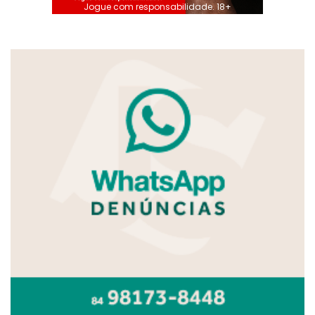
Jogue com responsabilidade. 18+