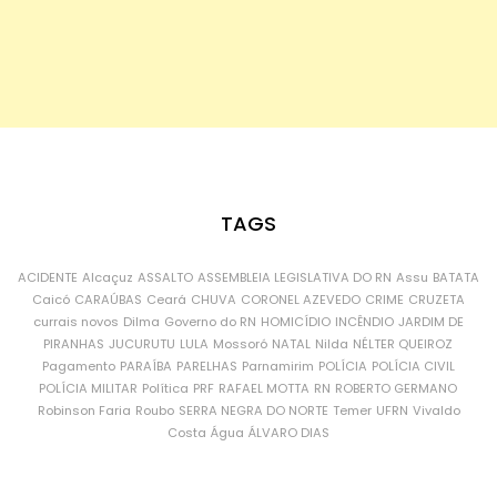
TAGS
ACIDENTE
Alcaçuz
ASSALTO
ASSEMBLEIA LEGISLATIVA DO RN
Assu
BATATA
Caicó
CARAÚBAS
Ceará
CHUVA
CORONEL AZEVEDO
CRIME
CRUZETA
currais novos
Dilma
Governo do RN
HOMICÍDIO
INCÊNDIO
JARDIM DE
PIRANHAS
JUCURUTU
LULA
Mossoró
NATAL
Nilda
NÉLTER QUEIROZ
Pagamento
PARAÍBA
PARELHAS
Parnamirim
POLÍCIA
POLÍCIA CIVIL
POLÍCIA MILITAR
Política
PRF
RAFAEL MOTTA
RN
ROBERTO GERMANO
Robinson Faria
Roubo
SERRA NEGRA DO NORTE
Temer
UFRN
Vivaldo
Costa
Água
ÁLVARO DIAS