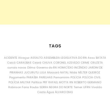
TAGS
ACIDENTE
Alcaçuz
ASSALTO
ASSEMBLEIA LEGISLATIVA DO RN
Assu
BATATA
Caicó
CARAÚBAS
Ceará
CHUVA
CORONEL AZEVEDO
CRIME
CRUZETA
currais novos
Dilma
Governo do RN
HOMICÍDIO
INCÊNDIO
JARDIM DE
PIRANHAS
JUCURUTU
LULA
Mossoró
NATAL
Nilda
NÉLTER QUEIROZ
Pagamento
PARAÍBA
PARELHAS
Parnamirim
POLÍCIA
POLÍCIA CIVIL
POLÍCIA MILITAR
Política
PRF
RAFAEL MOTTA
RN
ROBERTO GERMANO
Robinson Faria
Roubo
SERRA NEGRA DO NORTE
Temer
UFRN
Vivaldo
Costa
Água
ÁLVARO DIAS