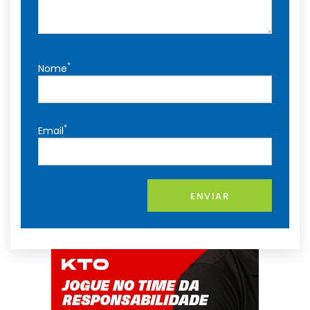
*
Nome
*
Email
ENVIAR