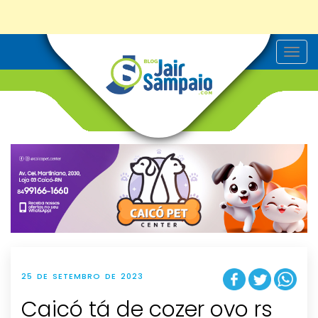
T
o
g
g
l
e
n
a
v
i
g
a
t
i
o
n
25 DE SETEMBRO DE 2023
Caicó tá de cozer ovo rs