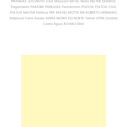
PIRANHAS
JUCURUTU
LULA
Mossoró
NATAL
Nilda
NÉLTER QUEIROZ
Pagamento
PARAÍBA
PARELHAS
Parnamirim
POLÍCIA
POLÍCIA CIVIL
POLÍCIA MILITAR
Política
PRF
RAFAEL MOTTA
RN
ROBERTO GERMANO
Robinson Faria
Roubo
SERRA NEGRA DO NORTE
Temer
UFRN
Vivaldo
Costa
Água
ÁLVARO DIAS