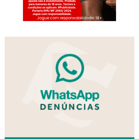
Jogue com responsabilidade. 18+