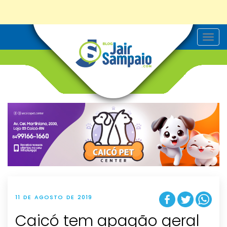
T
o
g
g
l
e
n
a
v
i
g
a
t
i
o
n
11 DE AGOSTO DE 2019
Caicó tem apagão geral