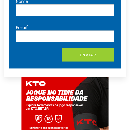
*
Nome
*
Email
ENVIAR