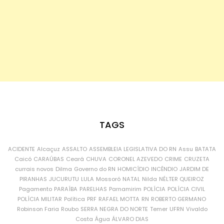
TAGS
ACIDENTE
Alcaçuz
ASSALTO
ASSEMBLEIA LEGISLATIVA DO RN
Assu
BATATA
Caicó
CARAÚBAS
Ceará
CHUVA
CORONEL AZEVEDO
CRIME
CRUZETA
currais novos
Dilma
Governo do RN
HOMICÍDIO
INCÊNDIO
JARDIM DE
PIRANHAS
JUCURUTU
LULA
Mossoró
NATAL
Nilda
NÉLTER QUEIROZ
Pagamento
PARAÍBA
PARELHAS
Parnamirim
POLÍCIA
POLÍCIA CIVIL
POLÍCIA MILITAR
Política
PRF
RAFAEL MOTTA
RN
ROBERTO GERMANO
Robinson Faria
Roubo
SERRA NEGRA DO NORTE
Temer
UFRN
Vivaldo
Costa
Água
ÁLVARO DIAS