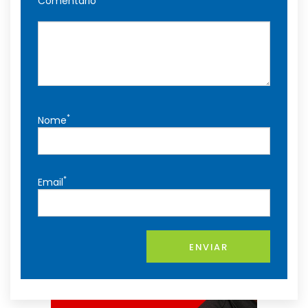
Comentário
*
Nome
*
Email
ENVIAR