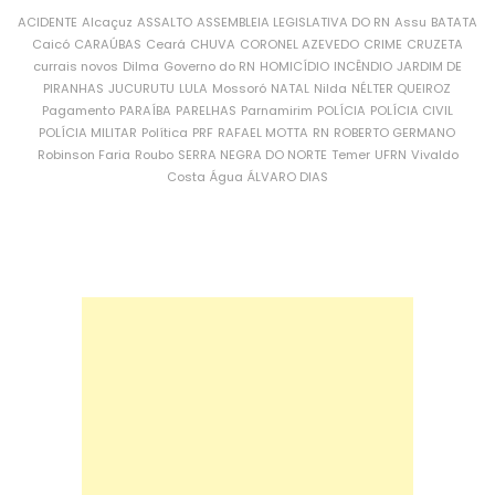
ACIDENTE
Alcaçuz
ASSALTO
ASSEMBLEIA LEGISLATIVA DO RN
Assu
BATATA
Caicó
CARAÚBAS
Ceará
CHUVA
CORONEL AZEVEDO
CRIME
CRUZETA
currais novos
Dilma
Governo do RN
HOMICÍDIO
INCÊNDIO
JARDIM DE
PIRANHAS
JUCURUTU
LULA
Mossoró
NATAL
Nilda
NÉLTER QUEIROZ
Pagamento
PARAÍBA
PARELHAS
Parnamirim
POLÍCIA
POLÍCIA CIVIL
POLÍCIA MILITAR
Política
PRF
RAFAEL MOTTA
RN
ROBERTO GERMANO
Robinson Faria
Roubo
SERRA NEGRA DO NORTE
Temer
UFRN
Vivaldo
Costa
Água
ÁLVARO DIAS