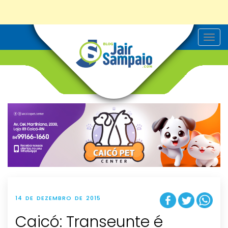
T
o
g
g
l
e
n
a
v
i
g
a
t
i
o
n
14 DE DEZEMBRO DE 2015
Caicó: Transeunte é