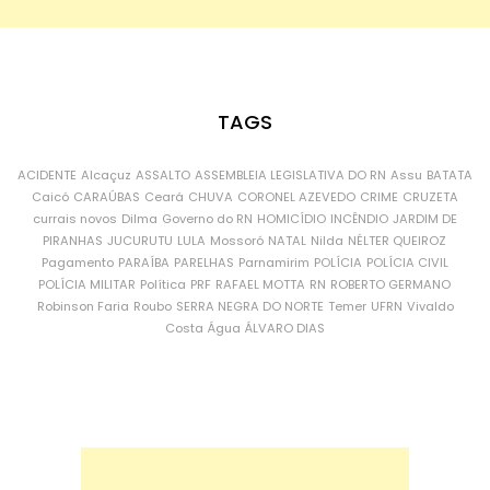
TAGS
ACIDENTE
Alcaçuz
ASSALTO
ASSEMBLEIA LEGISLATIVA DO RN
Assu
BATATA
Caicó
CARAÚBAS
Ceará
CHUVA
CORONEL AZEVEDO
CRIME
CRUZETA
currais novos
Dilma
Governo do RN
HOMICÍDIO
INCÊNDIO
JARDIM DE
PIRANHAS
JUCURUTU
LULA
Mossoró
NATAL
Nilda
NÉLTER QUEIROZ
Pagamento
PARAÍBA
PARELHAS
Parnamirim
POLÍCIA
POLÍCIA CIVIL
POLÍCIA MILITAR
Política
PRF
RAFAEL MOTTA
RN
ROBERTO GERMANO
Robinson Faria
Roubo
SERRA NEGRA DO NORTE
Temer
UFRN
Vivaldo
Costa
Água
ÁLVARO DIAS