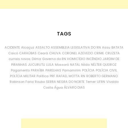
TAGS
ACIDENTE
Alcaçuz
ASSALTO
ASSEMBLEIA LEGISLATIVA DO RN
Assu
BATATA
Caicó
CARAÚBAS
Ceará
CHUVA
CORONEL AZEVEDO
CRIME
CRUZETA
currais novos
Dilma
Governo do RN
HOMICÍDIO
INCÊNDIO
JARDIM DE
PIRANHAS
JUCURUTU
LULA
Mossoró
NATAL
Nilda
NÉLTER QUEIROZ
Pagamento
PARAÍBA
PARELHAS
Parnamirim
POLÍCIA
POLÍCIA CIVIL
POLÍCIA MILITAR
Política
PRF
RAFAEL MOTTA
RN
ROBERTO GERMANO
Robinson Faria
Roubo
SERRA NEGRA DO NORTE
Temer
UFRN
Vivaldo
Costa
Água
ÁLVARO DIAS