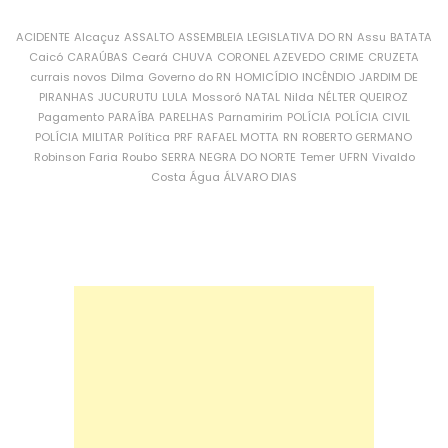
ACIDENTE
Alcaçuz
ASSALTO
ASSEMBLEIA LEGISLATIVA DO RN
Assu
BATATA
Caicó
CARAÚBAS
Ceará
CHUVA
CORONEL AZEVEDO
CRIME
CRUZETA
currais novos
Dilma
Governo do RN
HOMICÍDIO
INCÊNDIO
JARDIM DE
PIRANHAS
JUCURUTU
LULA
Mossoró
NATAL
Nilda
NÉLTER QUEIROZ
Pagamento
PARAÍBA
PARELHAS
Parnamirim
POLÍCIA
POLÍCIA CIVIL
POLÍCIA MILITAR
Política
PRF
RAFAEL MOTTA
RN
ROBERTO GERMANO
Robinson Faria
Roubo
SERRA NEGRA DO NORTE
Temer
UFRN
Vivaldo
Costa
Água
ÁLVARO DIAS