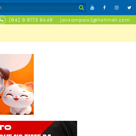
(84) 9 8173 8448
jairsampaio2@hotmail.com