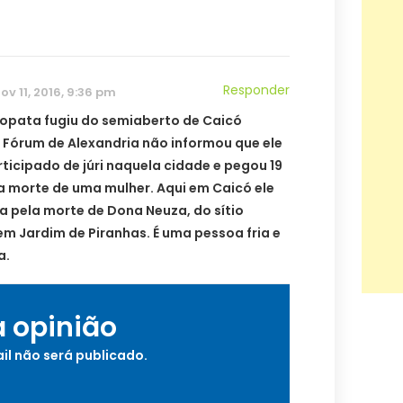
Responder
ov 11, 2016, 9:36 pm
copata fugiu do semiaberto de Caicó
 Fórum de Alexandria não informou que ele
rticipado de júri naquela cidade e pegou 19
a morte de uma mulher. Aqui em Caicó ele
a pela morte de Dona Neuza, do sítio
em Jardim de Piranhas. É uma pessoa fria e
a.
a opinião
il não será publicado.