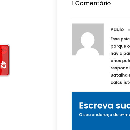
1
Comentário
Paulo
n
Esse psi
porque o
havia pa
anos pel
respondi
Batalha 
calculist
Escreva su
O seu endereço de e-ma