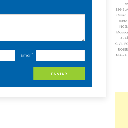
A
LEGISL
Ceará
curra
INCÊ
Mosso
PARA
CIVIL
PO
ROBE
*
Email
NEGRA 
ENVIAR