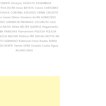
CIDENTE
Alcaçuz
ASSALTO
ASSEMBLEIA
ATIVA DO RN
Assu
BATATA
Caicó
CARAÚBAS
CHUVA
CORONEL AZEVEDO
CRIME
CRUZETA
is novos
Dilma
Governo do RN
HOMICÍDIO
NDIO
JARDIM DE PIRANHAS
JUCURUTU
LULA
ró
NATAL
Nilda
NÉLTER QUEIROZ
Pagamento
ÍBA
PARELHAS
Parnamirim
POLÍCIA
POLÍCIA
LÍCIA MILITAR
Política
PRF
RAFAEL MOTTA
RN
RTO GERMANO
Robinson Faria
Roubo
SERRA
DO NORTE
Temer
UFRN
Vivaldo Costa
Água
ÁLVARO DIAS