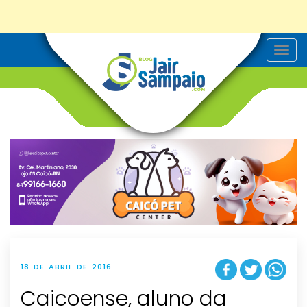
T
o
g
g
l
e
n
a
v
i
g
a
t
i
o
n
18 DE ABRIL DE 2016
Caicoense, aluno da