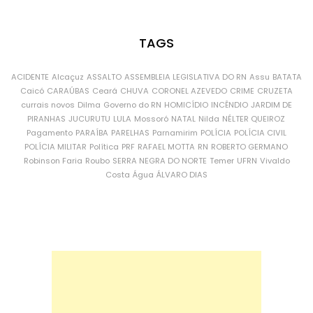
TAGS
ACIDENTE
Alcaçuz
ASSALTO
ASSEMBLEIA LEGISLATIVA DO RN
Assu
BATATA
Caicó
CARAÚBAS
Ceará
CHUVA
CORONEL AZEVEDO
CRIME
CRUZETA
currais novos
Dilma
Governo do RN
HOMICÍDIO
INCÊNDIO
JARDIM DE
PIRANHAS
JUCURUTU
LULA
Mossoró
NATAL
Nilda
NÉLTER QUEIROZ
Pagamento
PARAÍBA
PARELHAS
Parnamirim
POLÍCIA
POLÍCIA CIVIL
POLÍCIA MILITAR
Política
PRF
RAFAEL MOTTA
RN
ROBERTO GERMANO
Robinson Faria
Roubo
SERRA NEGRA DO NORTE
Temer
UFRN
Vivaldo
Costa
Água
ÁLVARO DIAS