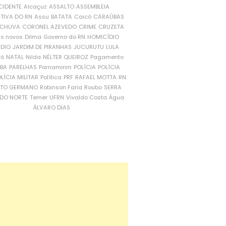
CIDENTE
Alcaçuz
ASSALTO
ASSEMBLEIA
ATIVA DO RN
Assu
BATATA
Caicó
CARAÚBAS
CHUVA
CORONEL AZEVEDO
CRIME
CRUZETA
is novos
Dilma
Governo do RN
HOMICÍDIO
NDIO
JARDIM DE PIRANHAS
JUCURUTU
LULA
ró
NATAL
Nilda
NÉLTER QUEIROZ
Pagamento
ÍBA
PARELHAS
Parnamirim
POLÍCIA
POLÍCIA
LÍCIA MILITAR
Política
PRF
RAFAEL MOTTA
RN
RTO GERMANO
Robinson Faria
Roubo
SERRA
DO NORTE
Temer
UFRN
Vivaldo Costa
Água
ÁLVARO DIAS