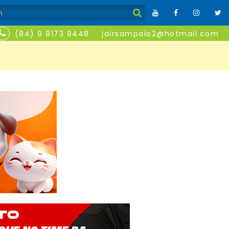
(84) 9 8173 8448
jairsampaio2@hotmail.com