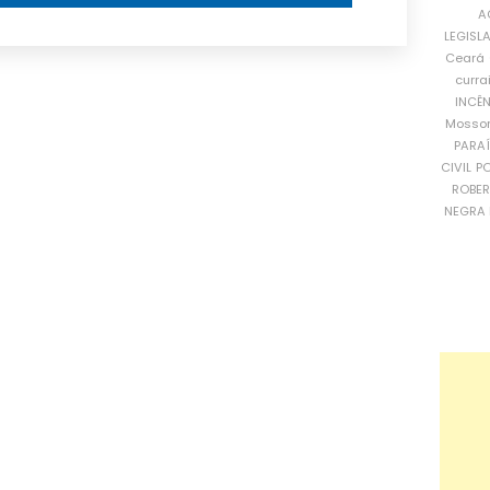
A
LEGISL
Ceará
curra
INCÊ
Mosso
PARA
CIVIL
PO
ROBE
NEGRA 