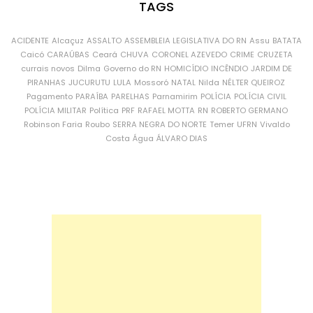
TAGS
ACIDENTE
Alcaçuz
ASSALTO
ASSEMBLEIA LEGISLATIVA DO RN
Assu
BATATA
Caicó
CARAÚBAS
Ceará
CHUVA
CORONEL AZEVEDO
CRIME
CRUZETA
currais novos
Dilma
Governo do RN
HOMICÍDIO
INCÊNDIO
JARDIM DE
PIRANHAS
JUCURUTU
LULA
Mossoró
NATAL
Nilda
NÉLTER QUEIROZ
Pagamento
PARAÍBA
PARELHAS
Parnamirim
POLÍCIA
POLÍCIA CIVIL
POLÍCIA MILITAR
Política
PRF
RAFAEL MOTTA
RN
ROBERTO GERMANO
Robinson Faria
Roubo
SERRA NEGRA DO NORTE
Temer
UFRN
Vivaldo
Costa
Água
ÁLVARO DIAS