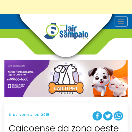
T
o
g
g
l
e
n
a
v
i
g
a
t
i
o
n
6 DE JUNHO DE 2015
Caicoense da zona oeste