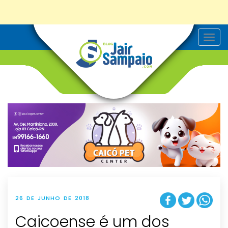
T
o
g
g
l
e
n
a
v
i
g
a
t
i
o
n
26 DE JUNHO DE 2018
Caicoense é um dos