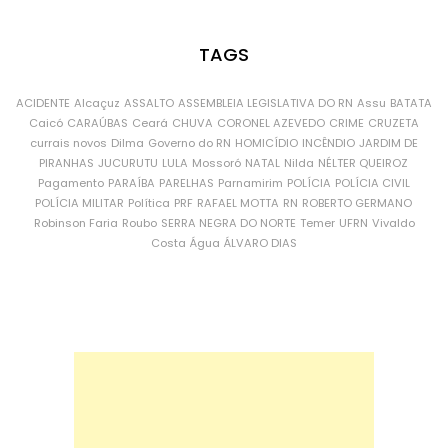
TAGS
ACIDENTE
Alcaçuz
ASSALTO
ASSEMBLEIA LEGISLATIVA DO RN
Assu
BATATA
Caicó
CARAÚBAS
Ceará
CHUVA
CORONEL AZEVEDO
CRIME
CRUZETA
currais novos
Dilma
Governo do RN
HOMICÍDIO
INCÊNDIO
JARDIM DE
PIRANHAS
JUCURUTU
LULA
Mossoró
NATAL
Nilda
NÉLTER QUEIROZ
Pagamento
PARAÍBA
PARELHAS
Parnamirim
POLÍCIA
POLÍCIA CIVIL
POLÍCIA MILITAR
Política
PRF
RAFAEL MOTTA
RN
ROBERTO GERMANO
Robinson Faria
Roubo
SERRA NEGRA DO NORTE
Temer
UFRN
Vivaldo
Costa
Água
ÁLVARO DIAS