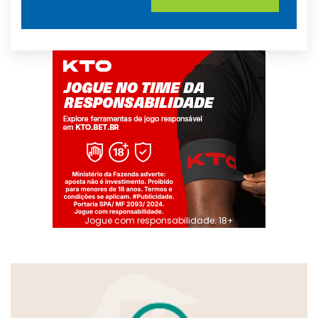
Jogue com responsabilidade. 18+