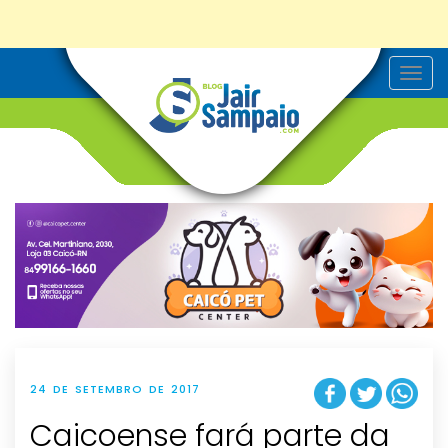
T
o
g
g
l
e
n
a
v
i
g
a
t
i
o
n
24 DE SETEMBRO DE 2017
Caicoense fará parte da