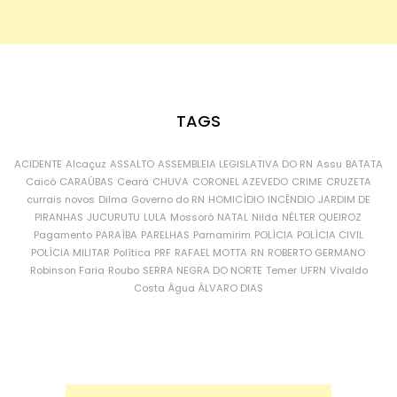
TAGS
ACIDENTE
Alcaçuz
ASSALTO
ASSEMBLEIA LEGISLATIVA DO RN
Assu
BATATA
Caicó
CARAÚBAS
Ceará
CHUVA
CORONEL AZEVEDO
CRIME
CRUZETA
currais novos
Dilma
Governo do RN
HOMICÍDIO
INCÊNDIO
JARDIM DE
PIRANHAS
JUCURUTU
LULA
Mossoró
NATAL
Nilda
NÉLTER QUEIROZ
Pagamento
PARAÍBA
PARELHAS
Parnamirim
POLÍCIA
POLÍCIA CIVIL
POLÍCIA MILITAR
Política
PRF
RAFAEL MOTTA
RN
ROBERTO GERMANO
Robinson Faria
Roubo
SERRA NEGRA DO NORTE
Temer
UFRN
Vivaldo
Costa
Água
ÁLVARO DIAS