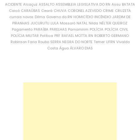
ACIDENTE
Alcaçuz
ASSALTO
ASSEMBLEIA LEGISLATIVA DO RN
Assu
BATATA
Caicó
CARAÚBAS
Ceará
CHUVA
CORONEL AZEVEDO
CRIME
CRUZETA
currais novos
Dilma
Governo do RN
HOMICÍDIO
INCÊNDIO
JARDIM DE
PIRANHAS
JUCURUTU
LULA
Mossoró
NATAL
Nilda
NÉLTER QUEIROZ
Pagamento
PARAÍBA
PARELHAS
Parnamirim
POLÍCIA
POLÍCIA CIVIL
POLÍCIA MILITAR
Política
PRF
RAFAEL MOTTA
RN
ROBERTO GERMANO
Robinson Faria
Roubo
SERRA NEGRA DO NORTE
Temer
UFRN
Vivaldo
Costa
Água
ÁLVARO DIAS