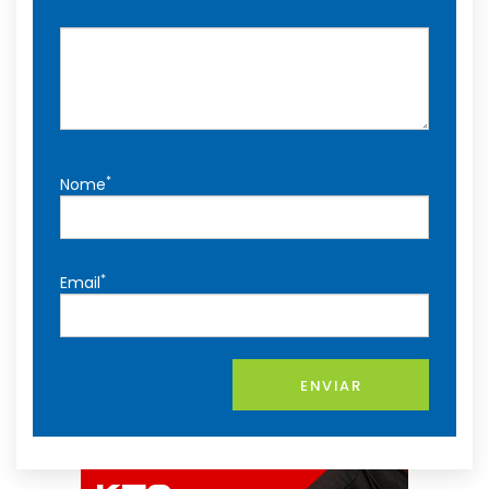
*
Nome
*
Email
ENVIAR