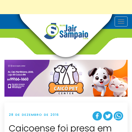
T
o
g
g
l
e
n
a
v
i
g
a
t
i
o
n
28 DE DEZEMBRO DE 2016
Caicoense foi presa em