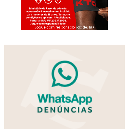
Jogue com responsabilidade. 18+