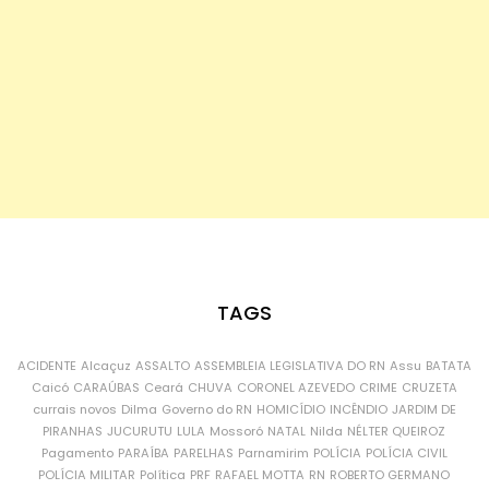
TAGS
ACIDENTE
Alcaçuz
ASSALTO
ASSEMBLEIA LEGISLATIVA DO RN
Assu
BATATA
Caicó
CARAÚBAS
Ceará
CHUVA
CORONEL AZEVEDO
CRIME
CRUZETA
currais novos
Dilma
Governo do RN
HOMICÍDIO
INCÊNDIO
JARDIM DE
PIRANHAS
JUCURUTU
LULA
Mossoró
NATAL
Nilda
NÉLTER QUEIROZ
Pagamento
PARAÍBA
PARELHAS
Parnamirim
POLÍCIA
POLÍCIA CIVIL
POLÍCIA MILITAR
Política
PRF
RAFAEL MOTTA
RN
ROBERTO GERMANO