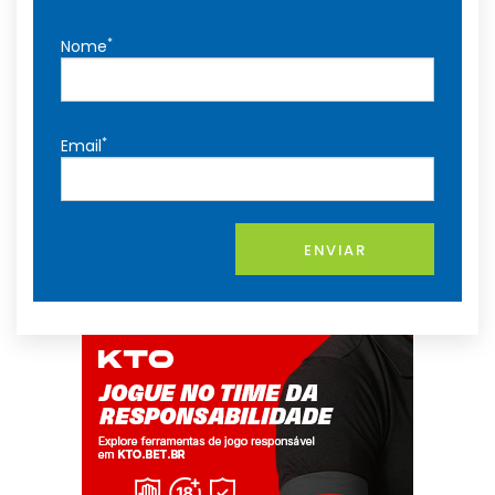
*
Nome
*
Email
ENVIAR