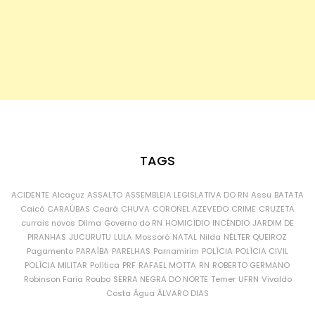
TAGS
ACIDENTE
Alcaçuz
ASSALTO
ASSEMBLEIA LEGISLATIVA DO RN
Assu
BATATA
Caicó
CARAÚBAS
Ceará
CHUVA
CORONEL AZEVEDO
CRIME
CRUZETA
currais novos
Dilma
Governo do RN
HOMICÍDIO
INCÊNDIO
JARDIM DE
PIRANHAS
JUCURUTU
LULA
Mossoró
NATAL
Nilda
NÉLTER QUEIROZ
Pagamento
PARAÍBA
PARELHAS
Parnamirim
POLÍCIA
POLÍCIA CIVIL
POLÍCIA MILITAR
Política
PRF
RAFAEL MOTTA
RN
ROBERTO GERMANO
Robinson Faria
Roubo
SERRA NEGRA DO NORTE
Temer
UFRN
Vivaldo
Costa
Água
ÁLVARO DIAS