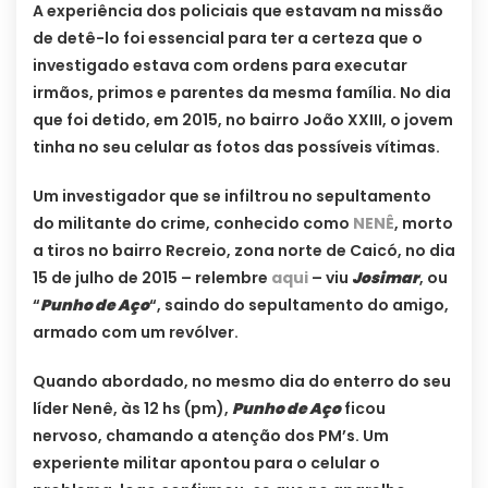
A experiência dos policiais que estavam na missão
de detê-lo foi essencial para ter a certeza que o
investigado estava com ordens para executar
irmãos, primos e parentes da mesma família. No dia
que foi detido, em 2015, no bairro João XXIII, o jovem
tinha no seu celular as fotos das possíveis vítimas.
Um investigador que se infiltrou no sepultamento
do militante do crime, conhecido como
NENÊ
, morto
a tiros no bairro Recreio, zona norte de Caicó, no dia
15 de julho de 2015 – relembre
aqui
– viu
Josimar
, ou
“
Punho de Aço
“, saindo do sepultamento do amigo,
armado com um revólver.
Quando abordado, no mesmo dia do enterro do seu
líder Nenê, às 12 hs (pm),
Punho de Aço
ficou
nervoso, chamando a atenção dos PM’s. Um
experiente militar apontou para o celular o