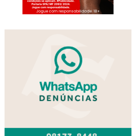
Jogue com responsabilidade. 18+