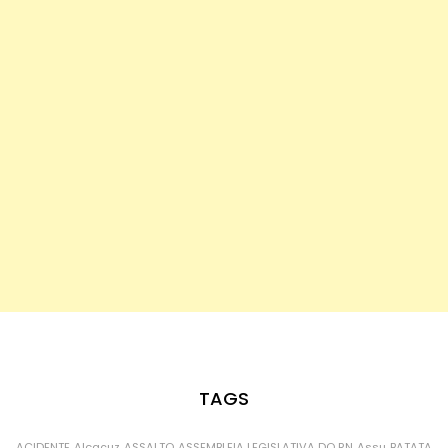
TAGS
ACIDENTE
Alcaçuz
ASSALTO
ASSEMBLEIA LEGISLATIVA DO RN
Assu
BATATA