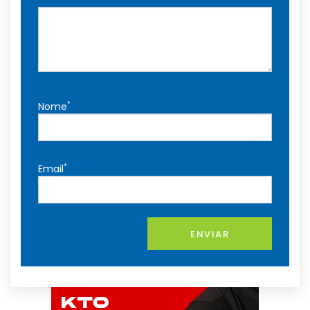
*
Nome
*
Email
ENVIAR