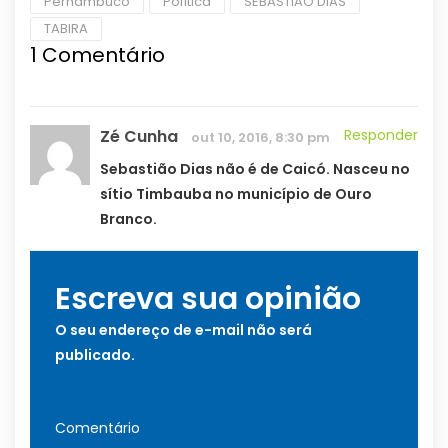
Pernambuco
Política
SEBASTIÃO DIAS
TABIRA
1
Comentário
Zé Cunha
Responder
out 10, 2016, 8:30 pm
Sebastião Dias não é de Caicó. Nasceu no
sítio Timbauba no município de Ouro
Branco.
Escreva sua opinião
O seu endereço de e-mail não será
publicado.
Comentário