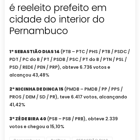
é reeleito prefeito em
cidade do interior do
Pernambuco
1º SEBASTIÃO DIAS 14
(PTB – PTC / PHS / PTB / PSDC /
PDT / PC do B / PT / PSDB / PSC / PT do B / PTN / PSL /
PSD / REDE / PEN / PRP), obteve 6.736 votos e
alcançou 43,48%
2º NICINHA DE DINCA 15
(PMDB – PMDB / PP / PPS /
PROS / DEM / SD / PR), teve 6.417 votos, alcançando
41,42%
3º ZÉ DE BIRA 40
(PSB – PSB / PRB), obteve 2.339
votos e chegou a 15,10%