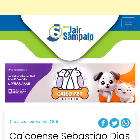
T
o
g
g
l
e
n
a
v
i
g
a
t
i
o
n
2 DE OUTUBRO DE 2016
Caicoense Sebastião Dias