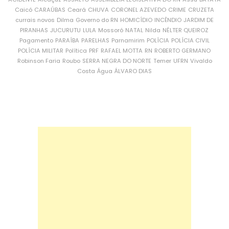
Caicó
CARAÚBAS
Ceará
CHUVA
CORONEL AZEVEDO
CRIME
CRUZETA
currais novos
Dilma
Governo do RN
HOMICÍDIO
INCÊNDIO
JARDIM DE
PIRANHAS
JUCURUTU
LULA
Mossoró
NATAL
Nilda
NÉLTER QUEIROZ
Pagamento
PARAÍBA
PARELHAS
Parnamirim
POLÍCIA
POLÍCIA CIVIL
POLÍCIA MILITAR
Política
PRF
RAFAEL MOTTA
RN
ROBERTO GERMANO
Robinson Faria
Roubo
SERRA NEGRA DO NORTE
Temer
UFRN
Vivaldo
Costa
Água
ÁLVARO DIAS