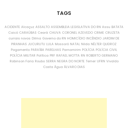
TAGS
ACIDENTE
Alcaçuz
ASSALTO
ASSEMBLEIA LEGISLATIVA DO RN
Assu
BATATA
Caicó
CARAÚBAS
Ceará
CHUVA
CORONEL AZEVEDO
CRIME
CRUZETA
currais novos
Dilma
Governo do RN
HOMICÍDIO
INCÊNDIO
JARDIM DE
PIRANHAS
JUCURUTU
LULA
Mossoró
NATAL
Nilda
NÉLTER QUEIROZ
Pagamento
PARAÍBA
PARELHAS
Parnamirim
POLÍCIA
POLÍCIA CIVIL
POLÍCIA MILITAR
Política
PRF
RAFAEL MOTTA
RN
ROBERTO GERMANO
Robinson Faria
Roubo
SERRA NEGRA DO NORTE
Temer
UFRN
Vivaldo
Costa
Água
ÁLVARO DIAS