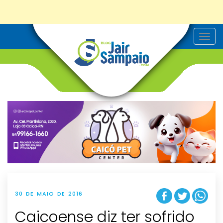
T
o
g
g
l
e
n
a
v
i
g
a
t
i
o
n
30 DE MAIO DE 2016
Caicoense diz ter sofrido