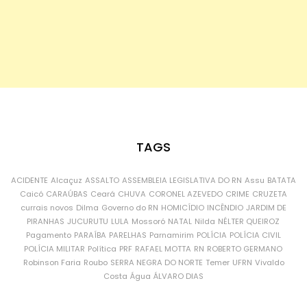
TAGS
ACIDENTE
Alcaçuz
ASSALTO
ASSEMBLEIA LEGISLATIVA DO RN
Assu
BATATA
Caicó
CARAÚBAS
Ceará
CHUVA
CORONEL AZEVEDO
CRIME
CRUZETA
currais novos
Dilma
Governo do RN
HOMICÍDIO
INCÊNDIO
JARDIM DE
PIRANHAS
JUCURUTU
LULA
Mossoró
NATAL
Nilda
NÉLTER QUEIROZ
Pagamento
PARAÍBA
PARELHAS
Parnamirim
POLÍCIA
POLÍCIA CIVIL
POLÍCIA MILITAR
Política
PRF
RAFAEL MOTTA
RN
ROBERTO GERMANO
Robinson Faria
Roubo
SERRA NEGRA DO NORTE
Temer
UFRN
Vivaldo
Costa
Água
ÁLVARO DIAS