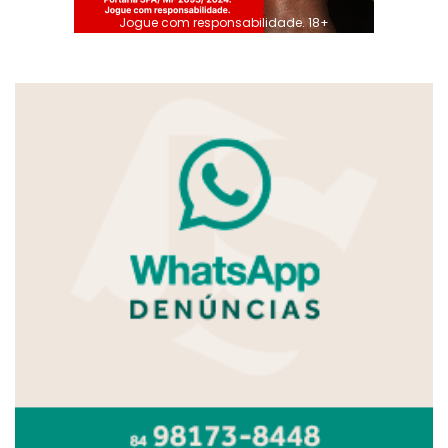
Jogue com responsabilidade. 18+