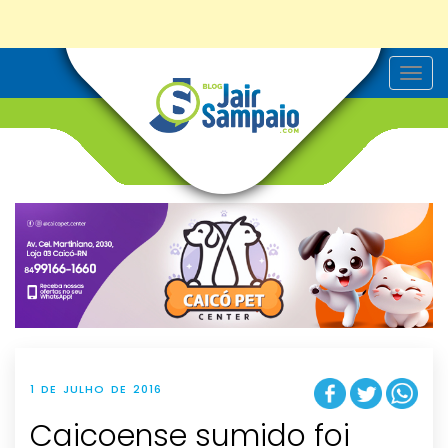
T
o
g
g
l
e
n
a
v
i
g
a
t
i
o
n
1 DE JULHO DE 2016
Caicoense sumido foi