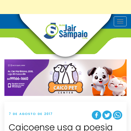
T
o
g
g
l
e
n
a
v
i
g
a
t
i
o
n
7 DE AGOSTO DE 2017
Caicoense usa a poesia