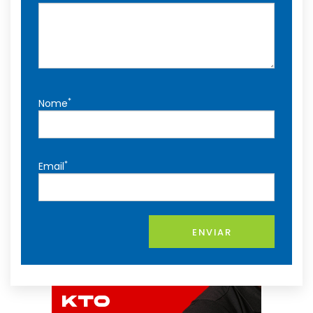
*
Nome
*
Email
ENVIAR