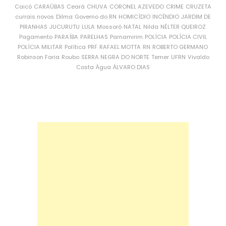
Caicó
CARAÚBAS
Ceará
CHUVA
CORONEL AZEVEDO
CRIME
CRUZETA
currais novos
Dilma
Governo do RN
HOMICÍDIO
INCÊNDIO
JARDIM DE
PIRANHAS
JUCURUTU
LULA
Mossoró
NATAL
Nilda
NÉLTER QUEIROZ
Pagamento
PARAÍBA
PARELHAS
Parnamirim
POLÍCIA
POLÍCIA CIVIL
POLÍCIA MILITAR
Política
PRF
RAFAEL MOTTA
RN
ROBERTO GERMANO
Robinson Faria
Roubo
SERRA NEGRA DO NORTE
Temer
UFRN
Vivaldo
Costa
Água
ÁLVARO DIAS